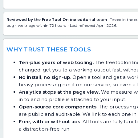
Reviewed by the Free Tool Online editorial team
· Tested in the c
bug
- we triage within 72 hours. · Last refreshed April 2026.
WHY TRUST THESE TOOLS
Ten-plus years of web tooling.
The freetoolonline
changed: get you to a working output fast, without
No install, no sign-up.
Open a tool and get a work
heavy processing run it on our service, so even
Analytics stops at the page view.
We measure whic
in to and no profile is attached to your input.
Open-source core components.
The processing e
are public and audit-able. We link to each one in i
Free, with or without ads.
All tools are fully func
a distraction-free run.