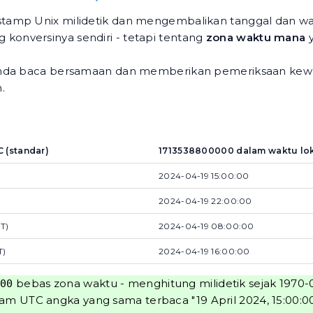
amp Unix milidetik dan mengembalikan tanggal dan wak
onversinya sendiri - tetapi tentang
zona waktu mana
y
 Anda baca bersamaan dan memberikan pemeriksaan kewar
.
 (standar)
1713538800000 dalam waktu lo
2024-04-19 15:00:00
2024-04-19 22:00:00
T)
2024-04-19 08:00:00
T)
2024-04-19 16:00:00
bebas zona waktu - menghitung milidetik sejak 1970-
000
lam UTC angka yang sama terbaca "19 April 2024, 15:00:0