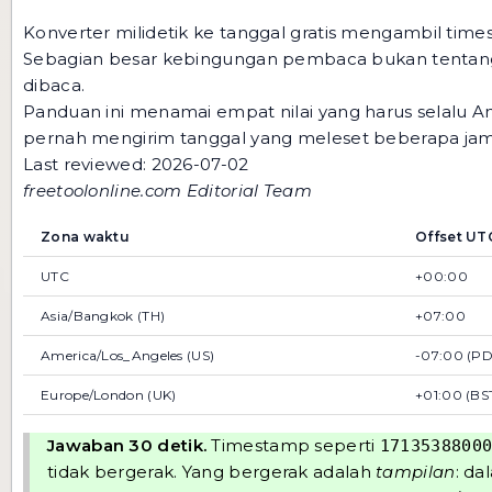
Konverter milidetik ke tanggal gratis
mengambil timest
Sebagian besar kebingungan pembaca bukan tentang k
dibaca.
Panduan ini menamai empat nilai yang harus selalu
pernah mengirim tanggal yang meleset beberapa jam
Last reviewed: 2026-07-02
freetoolonline.com Editorial Team
Zona waktu
Offset UTC
UTC
+00:00
Asia/Bangkok (TH)
+07:00
America/Los_Angeles (US)
-07:00 (PD
Europe/London (UK)
+01:00 (BS
Jawaban 30 detik.
Timestamp seperti
1713538800
tidak bergerak. Yang bergerak adalah
tampilan
: da