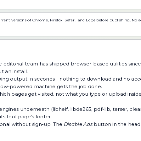
urrent versions of Chrome, Firefox, Safari, and Edge before publishing. No 
 editorial team has shipped browser-based utilities since
 an install.
ing output in seconds - nothing to download and no acco
 a low-powered machine gets the job done.
h pages get visited, not what you type or upload inside a
ngines underneath (libheif, libde265, pdf-lib, terser, cle
ts tool page's footer.
tional without sign-up. The
Disable Ads
button in the heade