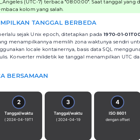
_Angeles (UTC-7) terbaca "08:00:00". Saat tanggal yang 
membaca kolom yang salah.
AMPILKAN TANGGAL BERBEDA
berlalu sejak Unix epoch, ditetapkan pada
1970-01-01T0
ng menampilkannya memilih zona waktunya sendiri untu
unakan locale kontainernya, basis data SQL menggunak
lis.
Konverter milidetik ke tanggal
menampilkan UTC dan
ACA BERSAMAAN