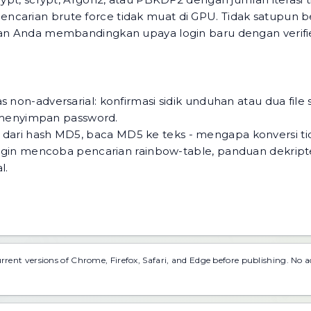
ncarian brute force tidak muat di GPU. Tidak satupun b
 dan Anda membandingkan upaya login baru dengan verifie
s non-adversarial: konfirmasi sidik unduhan atau dua fil
menyimpan password.
k dari hash MD5, baca
MD5 ke teks - mengapa konversi tid
 ingin mencoba pencarian rainbow-table,
panduan dekrip
l.
urrent versions of Chrome, Firefox, Safari, and Edge before publishing. No 