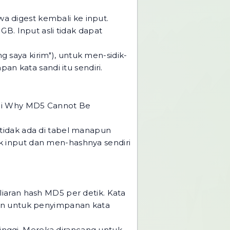
wa digest kembali ke input.
B. Input asli tidak dapat
g saya kirim"), untuk men-sidik-
an kata sandi itu sendiri.
 di Why MD5 Cannot Be
tidak ada di tabel manapun
k input dan men-hashnya sendiri
iaran hash MD5 per detik. Kata
man untuk penyimpanan kata
tinggi. Mereka dirancang untuk