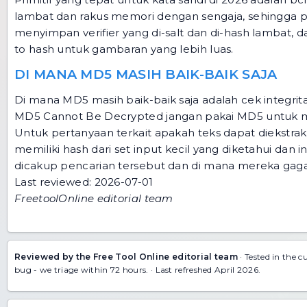
lambat dan rakus memori dengan sengaja, sehingga pe
menyimpan verifier yang di-salt dan di-hash lambat,
to hash
untuk gambaran yang lebih luas.
DI MANA MD5 MASIH BAIK-BAIK SAJA
Di mana MD5 masih baik-baik saja adalah cek integrita
MD5 Cannot Be Decrypted jangan pakai MD5 untuk 
Untuk pertanyaan terkait apakah teks dapat diekstra
memiliki hash dari set input kecil yang diketahui dan
dicakup pencarian tersebut dan di mana mereka gaga
Last reviewed: 2026-07-01
FreetoolOnline editorial team
Reviewed by the Free Tool Online editorial team
· Tested in the c
bug
- we triage within 72 hours. · Last refreshed April 2026.