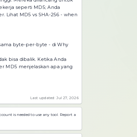
ekerja seperti MD5; Anda
r. Lihat
MD5 vs SHA-256 - when
e sama byte-per-byte - di Why
ak bisa dibalik
. Ketika Anda
ter MD5
menjelaskan apa yang
Last updated: Jul 27, 2026
account is needed to use any tool.
Report a