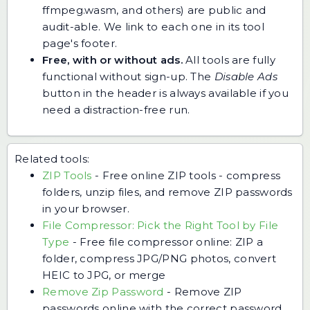
ffmpeg.wasm, and others) are public and
audit-able. We link to each one in its tool
page's footer.
Free, with or without ads.
All tools are fully
functional without sign-up. The
Disable Ads
button in the header is always available if you
need a distraction-free run.
Related tools:
ZIP Tools
-
Free online ZIP tools - compress
folders, unzip files, and remove ZIP passwords
in your browser.
File Compressor: Pick the Right Tool by File
Type
-
Free file compressor online: ZIP a
folder, compress JPG/PNG photos, convert
HEIC to JPG, or merge
Remove Zip Password
-
Remove ZIP
passwords online with the correct password