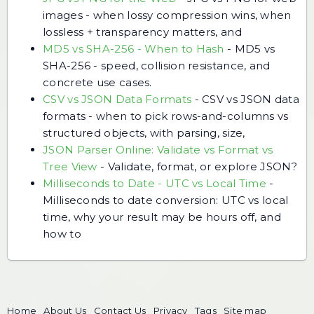
images - when lossy compression wins, when
lossless + transparency matters, and
MD5 vs SHA-256 - When to Hash
-
MD5 vs
SHA-256 - speed, collision resistance, and
concrete use cases.
CSV vs JSON Data Formats
-
CSV vs JSON data
formats - when to pick rows-and-columns vs
structured objects, with parsing, size,
JSON Parser Online: Validate vs Format vs
Tree View
-
Validate, format, or explore JSON?
Milliseconds to Date - UTC vs Local Time
-
Milliseconds to date conversion: UTC vs local
time, why your result may be hours off, and
how to
Home
About Us
Contact Us
Privacy
Tags
Site map