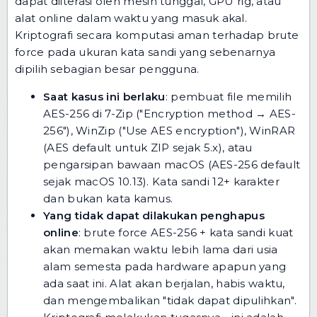
dapat diiterasi oleh mesin tunggal, GPU rig, atau
alat online dalam waktu yang masuk akal.
Kriptografi secara komputasi aman terhadap brute
force pada ukuran kata sandi yang sebenarnya
dipilih sebagian besar pengguna.
Saat kasus ini berlaku
: pembuat file memilih
AES-256 di 7-Zip ("Encryption method → AES-
256"), WinZip ("Use AES encryption"), WinRAR
(AES default untuk ZIP sejak 5.x), atau
pengarsipan bawaan macOS (AES-256 default
sejak macOS 10.13). Kata sandi 12+ karakter
dan bukan kata kamus.
Yang tidak dapat dilakukan penghapus
online
: brute force AES-256 + kata sandi kuat
akan memakan waktu lebih lama dari usia
alam semesta pada hardware apapun yang
ada saat ini. Alat akan berjalan, habis waktu,
dan mengembalikan "tidak dapat dipulihkan".