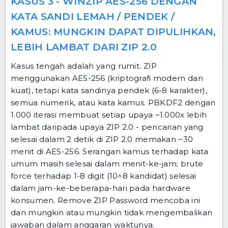
KASUS 3 - WINZIP AES-256 DENGAN
KATA SANDI LEMAH / PENDEK /
KAMUS: MUNGKIN DAPAT DIPULIHKAN,
LEBIH LAMBAT DARI ZIP 2.0
Kasus tengah adalah yang rumit. ZIP
menggunakan AES-256 (kriptografi modern dan
kuat), tetapi kata sandinya pendek (6-8 karakter),
semua numerik, atau kata kamus. PBKDF2 dengan
1.000 iterasi membuat setiap upaya ~1.000x lebih
lambat daripada upaya ZIP 2.0 - pencarian yang
selesai dalam 2 detik di ZIP 2.0 memakan ~30
menit di AES-256. Serangan kamus terhadap kata
umum masih selesai dalam menit-ke-jam; brute
force terhadap 1-8 digit (10^8 kandidat) selesai
dalam jam-ke-beberapa-hari pada hardware
konsumen. Remove ZIP Password mencoba ini
dan mungkin atau mungkin tidak mengembalikan
jawaban dalam anggaran waktunya.