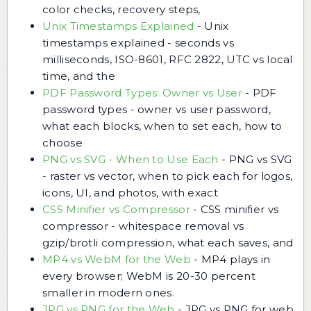
color checks, recovery steps,
Unix Timestamps Explained
-
Unix
timestamps explained - seconds vs
milliseconds, ISO-8601, RFC 2822, UTC vs local
time, and the
PDF Password Types: Owner vs User
-
PDF
password types - owner vs user password,
what each blocks, when to set each, how to
choose
PNG vs SVG - When to Use Each
-
PNG vs SVG
- raster vs vector, when to pick each for logos,
icons, UI, and photos, with exact
CSS Minifier vs Compressor
-
CSS minifier vs
compressor - whitespace removal vs
gzip/brotli compression, what each saves, and
MP4 vs WebM for the Web
-
MP4 plays in
every browser; WebM is 20-30 percent
smaller in modern ones.
JPG vs PNG for the Web
-
JPG vs PNG for web