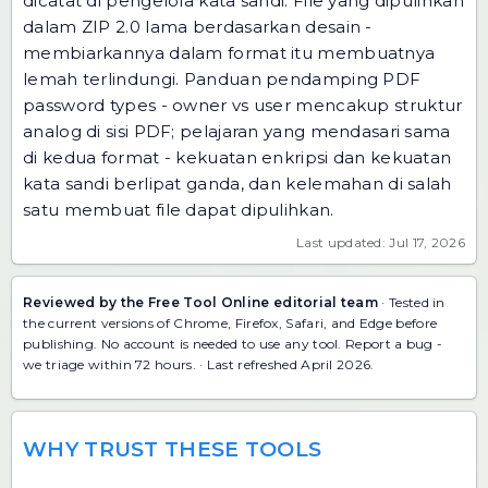
dicatat di pengelola kata sandi. File yang dipulihkan
dalam ZIP 2.0 lama berdasarkan desain -
membiarkannya dalam format itu membuatnya
lemah terlindungi. Panduan pendamping
PDF
password types - owner vs user
mencakup struktur
analog di sisi PDF; pelajaran yang mendasari sama
di kedua format - kekuatan enkripsi dan kekuatan
kata sandi berlipat ganda, dan kelemahan di salah
satu membuat file dapat dipulihkan.
Last updated: Jul 17, 2026
Reviewed by the Free Tool Online editorial team
· Tested in
the current versions of Chrome, Firefox, Safari, and Edge before
publishing. No account is needed to use any tool.
Report a bug
-
we triage within 72 hours. · Last refreshed April 2026.
WHY TRUST THESE TOOLS