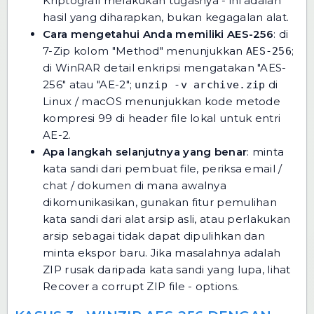
Kriptografi melakukan tugasnya - ini adalah
hasil yang diharapkan, bukan kegagalan alat.
Cara mengetahui Anda memiliki AES-256
: di
7-Zip kolom "Method" menunjukkan
;
AES-256
di WinRAR detail enkripsi mengatakan "AES-
256" atau "AE-2";
di
unzip -v archive.zip
Linux / macOS menunjukkan kode metode
kompresi 99 di header file lokal untuk entri
AE-2.
Apa langkah selanjutnya yang benar
: minta
kata sandi dari pembuat file, periksa email /
chat / dokumen di mana awalnya
dikomunikasikan, gunakan fitur pemulihan
kata sandi dari alat arsip asli, atau perlakukan
arsip sebagai tidak dapat dipulihkan dan
minta ekspor baru. Jika masalahnya adalah
ZIP rusak daripada kata sandi yang lupa, lihat
Recover a corrupt ZIP file - options
.