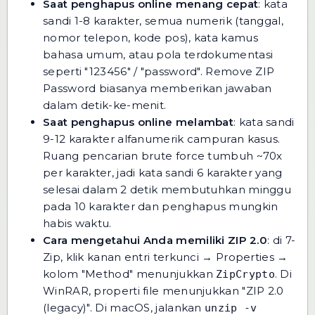
Saat penghapus online menang cepat
: kata
sandi 1-8 karakter, semua numerik (tanggal,
nomor telepon, kode pos), kata kamus
bahasa umum, atau pola terdokumentasi
seperti "123456" / "password". Remove ZIP
Password biasanya memberikan jawaban
dalam detik-ke-menit.
Saat penghapus online melambat
: kata sandi
9-12 karakter alfanumerik campuran kasus.
Ruang pencarian brute force tumbuh ~70x
per karakter, jadi kata sandi 6 karakter yang
selesai dalam 2 detik membutuhkan minggu
pada 10 karakter dan penghapus mungkin
habis waktu.
Cara mengetahui Anda memiliki ZIP 2.0
: di 7-
Zip, klik kanan entri terkunci → Properties →
kolom "Method" menunjukkan
. Di
ZipCrypto
WinRAR, properti file menunjukkan "ZIP 2.0
(legacy)". Di macOS, jalankan
unzip -v