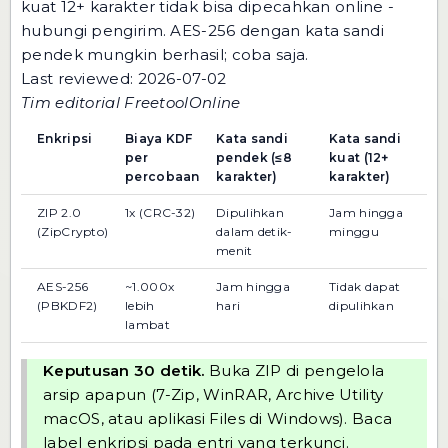
kuat 12+ karakter tidak bisa dipecahkan online -
hubungi pengirim. AES-256 dengan kata sandi
pendek mungkin berhasil; coba saja.
Last reviewed: 2026-07-02
Tim editorial FreetoolOnline
Enkripsi
Biaya KDF
Kata sandi
Kata sandi
per
pendek (≤8
kuat (12+
percobaan
karakter)
karakter)
ZIP 2.0
1x (CRC-32)
Dipulihkan
Jam hingga
(ZipCrypto)
dalam detik-
minggu
menit
AES-256
~1.000x
Jam hingga
Tidak dapat
(PBKDF2)
lebih
hari
dipulihkan
lambat
Keputusan 30 detik.
Buka ZIP di pengelola
arsip apapun (7-Zip, WinRAR, Archive Utility
macOS, atau aplikasi Files di Windows). Baca
label enkripsi pada entri yang terkunci.