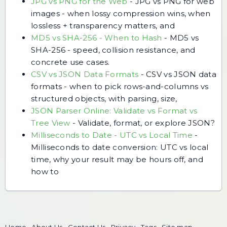
JPG vs PNG for the Web
-
JPG vs PNG for web
images - when lossy compression wins, when
lossless + transparency matters, and
MD5 vs SHA-256 - When to Hash
-
MD5 vs
SHA-256 - speed, collision resistance, and
concrete use cases.
CSV vs JSON Data Formats
-
CSV vs JSON data
formats - when to pick rows-and-columns vs
structured objects, with parsing, size,
JSON Parser Online: Validate vs Format vs
Tree View
-
Validate, format, or explore JSON?
Milliseconds to Date - UTC vs Local Time
-
Milliseconds to date conversion: UTC vs local
time, why your result may be hours off, and
how to