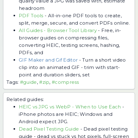
quality value a JPG was saved with, estimate
headroom
PDF Tools
-
All-in-one PDF tools to create,
split, merge, secure, and convert PDFs online.
All Guides - Browser Tool Library
-
Free, in-
browser guides on compressing files,
converting HEIC, testing screens, hashing,
PDFs, and
GIF Maker and Gif Editor
-
Turn a short video
clip into an animated GIF - trim with start-
point and duration sliders, set
Tags:
#guide
,
#zip
,
#compress
Related guides:
HEIC vs JPG vs WebP - When to Use Each
-
iPhone photos are HEIC; Windows and
Android expect JPG.
Dead Pixel Testing Guide
-
Dead pixel testing
guide - dead vs stuck vs hot pixels, full-screen