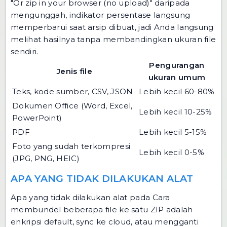
"Or zip in your browser (no upload)" daripada
mengunggah, indikator persentase langsung
memperbarui saat arsip dibuat, jadi Anda langsung
melihat hasilnya tanpa membandingkan ukuran file
sendiri.
Pengurangan
Jenis file
ukuran umum
Teks, kode sumber, CSV, JSON
Lebih kecil 60-80%
Dokumen Office (Word, Excel,
Lebih kecil 10-25%
PowerPoint)
PDF
Lebih kecil 5-15%
Foto yang sudah terkompresi
Lebih kecil 0-5%
(JPG, PNG, HEIC)
APA YANG TIDAK DILAKUKAN ALAT
Apa yang tidak dilakukan alat pada Cara
membundel beberapa file ke satu ZIP adalah
enkripsi default, sync ke cloud, atau mengganti