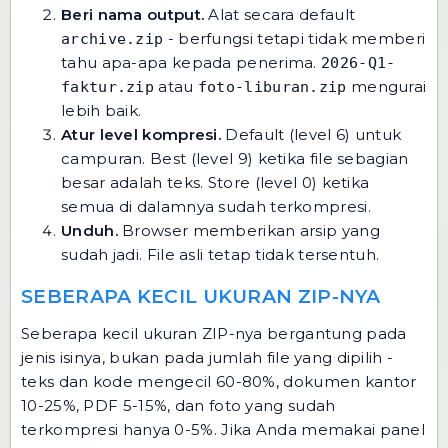
Beri nama output.
Alat secara default
- berfungsi tetapi tidak memberi
archive.zip
tahu apa-apa kepada penerima.
2026-Q1-
atau
mengurai
faktur.zip
foto-liburan.zip
lebih baik.
Atur level kompresi.
Default (level 6) untuk
campuran. Best (level 9) ketika file sebagian
besar adalah teks. Store (level 0) ketika
semua di dalamnya sudah terkompresi.
Unduh.
Browser memberikan arsip yang
sudah jadi. File asli tetap tidak tersentuh.
SEBERAPA KECIL UKURAN ZIP-NYA
Seberapa kecil ukuran ZIP-nya bergantung pada
jenis isinya, bukan pada jumlah file yang dipilih -
teks dan kode mengecil 60-80%, dokumen kantor
10-25%, PDF 5-15%, dan foto yang sudah
terkompresi hanya 0-5%. Jika Anda memakai panel