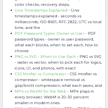
color checks, recovery steps,
Unix Timestamps Explained
-
Unix
timestamps explained - seconds vs
milliseconds, ISO-8601, RFC 2822, UTC vs local
time, and the
PDF Password Types: Owner vs User
-
PDF
password types - owner vs user password,
what each blocks, when to set each, how to
choose
PNG vs SVG - When to Use Each
-
PNG vs SVG
- raster vs vector, when to pick each for logos,
icons, UI, and photos, with exact
CSS Minifier vs Compressor
-
CSS minifier vs
compressor - whitespace removal vs
gzip/brotli compression, what each saves, and
MP4 vs WebM for the Web
-
MP4 plays in
every browser; WebM is 20-30 percent
smaller in modern ones.