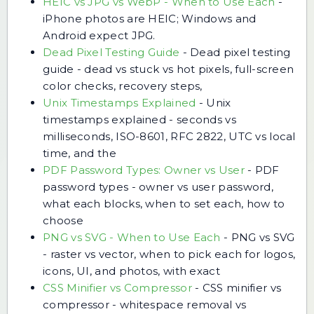
HEIC vs JPG vs WebP - When to Use Each
-
iPhone photos are HEIC; Windows and
Android expect JPG.
Dead Pixel Testing Guide
-
Dead pixel testing
guide - dead vs stuck vs hot pixels, full-screen
color checks, recovery steps,
Unix Timestamps Explained
-
Unix
timestamps explained - seconds vs
milliseconds, ISO-8601, RFC 2822, UTC vs local
time, and the
PDF Password Types: Owner vs User
-
PDF
password types - owner vs user password,
what each blocks, when to set each, how to
choose
PNG vs SVG - When to Use Each
-
PNG vs SVG
- raster vs vector, when to pick each for logos,
icons, UI, and photos, with exact
CSS Minifier vs Compressor
-
CSS minifier vs
compressor - whitespace removal vs