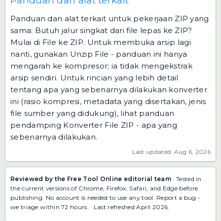
Panduan dan alat terkait
Panduan dan alat terkait untuk pekerjaan ZIP yang
sama: Butuh jalur singkat dari file lepas ke ZIP?
Mulai di
File ke ZIP
. Untuk membuka arsip lagi
nanti, gunakan
Unzip File
- panduan ini hanya
mengarah ke kompresor; ia tidak mengekstrak
arsip sendiri. Untuk rincian yang lebih detail
tentang apa yang sebenarnya dilakukan konverter
ini (rasio kompresi, metadata yang disertakan, jenis
file sumber yang didukung), lihat panduan
pendamping
Konverter File ZIP - apa yang
sebenarnya dilakukan
.
Last updated: Aug 6, 2026
Reviewed by the Free Tool Online editorial team
· Tested in
the current versions of Chrome, Firefox, Safari, and Edge before
publishing. No account is needed to use any tool.
Report a bug
-
we triage within 72 hours. · Last refreshed April 2026.