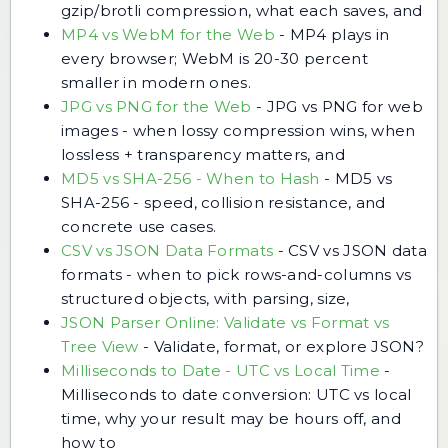
gzip/brotli compression, what each saves, and
MP4 vs WebM for the Web
-
MP4 plays in
every browser; WebM is 20-30 percent
smaller in modern ones.
JPG vs PNG for the Web
-
JPG vs PNG for web
images - when lossy compression wins, when
lossless + transparency matters, and
MD5 vs SHA-256 - When to Hash
-
MD5 vs
SHA-256 - speed, collision resistance, and
concrete use cases.
CSV vs JSON Data Formats
-
CSV vs JSON data
formats - when to pick rows-and-columns vs
structured objects, with parsing, size,
JSON Parser Online: Validate vs Format vs
Tree View
-
Validate, format, or explore JSON?
Milliseconds to Date - UTC vs Local Time
-
Milliseconds to date conversion: UTC vs local
time, why your result may be hours off, and
how to