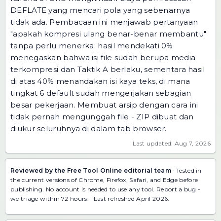
DEFLATE yang mencari pola yang sebenarnya
tidak ada. Pembacaan ini menjawab pertanyaan
"apakah kompresi ulang benar-benar membantu"
tanpa perlu menerka: hasil mendekati 0%
menegaskan bahwa isi file sudah berupa media
terkompresi dan Taktik A berlaku, sementara hasil
di atas 40% menandakan isi kaya teks, di mana
tingkat 6 default sudah mengerjakan sebagian
besar pekerjaan. Membuat arsip dengan cara ini
tidak pernah mengunggah file - ZIP dibuat dan
diukur seluruhnya di dalam tab browser.
Last updated: Aug 7, 2026
Reviewed by the Free Tool Online editorial team
· Tested in
the current versions of Chrome, Firefox, Safari, and Edge before
publishing. No account is needed to use any tool.
Report a bug
-
we triage within 72 hours. · Last refreshed April 2026.