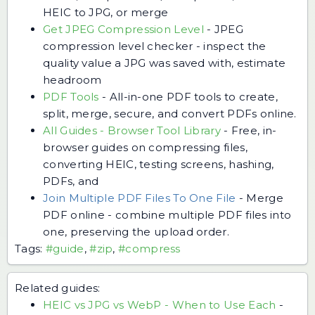
HEIC to JPG, or merge
Get JPEG Compression Level
-
JPEG
compression level checker - inspect the
quality value a JPG was saved with, estimate
headroom
PDF Tools
-
All-in-one PDF tools to create,
split, merge, secure, and convert PDFs online.
All Guides - Browser Tool Library
-
Free, in-
browser guides on compressing files,
converting HEIC, testing screens, hashing,
PDFs, and
Join Multiple PDF Files To One File
-
Merge
PDF online - combine multiple PDF files into
one, preserving the upload order.
Tags:
#guide
,
#zip
,
#compress
Related guides:
HEIC vs JPG vs WebP - When to Use Each
-