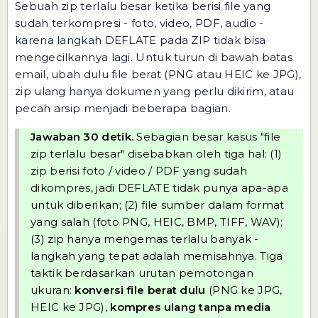
Sebuah zip terlalu besar ketika berisi file yang
sudah terkompresi - foto, video, PDF, audio -
karena langkah DEFLATE pada ZIP tidak bisa
mengecilkannya lagi. Untuk turun di bawah batas
email, ubah dulu file berat (PNG atau HEIC ke JPG),
zip ulang hanya dokumen yang perlu dikirim, atau
pecah arsip menjadi beberapa bagian.
Jawaban 30 detik.
Sebagian besar kasus "file
zip terlalu besar" disebabkan oleh tiga hal: (1)
zip berisi foto / video / PDF yang sudah
dikompres, jadi DEFLATE tidak punya apa-apa
untuk diberikan; (2) file sumber dalam format
yang salah (foto PNG, HEIC, BMP, TIFF, WAV);
(3) zip hanya mengemas terlalu banyak -
langkah yang tepat adalah memisahnya. Tiga
taktik berdasarkan urutan pemotongan
ukuran:
konversi file berat dulu
(PNG ke JPG,
HEIC ke JPG),
kompres ulang tanpa media