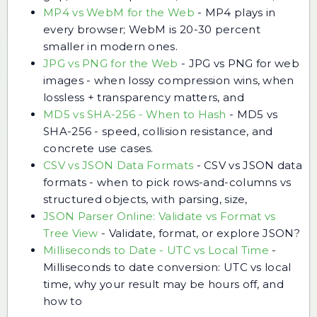
MP4 vs WebM for the Web
-
MP4 plays in
every browser; WebM is 20-30 percent
smaller in modern ones.
JPG vs PNG for the Web
-
JPG vs PNG for web
images - when lossy compression wins, when
lossless + transparency matters, and
MD5 vs SHA-256 - When to Hash
-
MD5 vs
SHA-256 - speed, collision resistance, and
concrete use cases.
CSV vs JSON Data Formats
-
CSV vs JSON data
formats - when to pick rows-and-columns vs
structured objects, with parsing, size,
JSON Parser Online: Validate vs Format vs
Tree View
-
Validate, format, or explore JSON?
Milliseconds to Date - UTC vs Local Time
-
Milliseconds to date conversion: UTC vs local
time, why your result may be hours off, and
how to