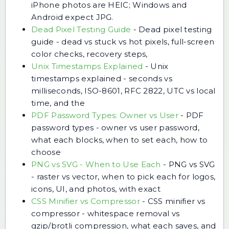
iPhone photos are HEIC; Windows and
Android expect JPG.
Dead Pixel Testing Guide
-
Dead pixel testing
guide - dead vs stuck vs hot pixels, full-screen
color checks, recovery steps,
Unix Timestamps Explained
-
Unix
timestamps explained - seconds vs
milliseconds, ISO-8601, RFC 2822, UTC vs local
time, and the
PDF Password Types: Owner vs User
-
PDF
password types - owner vs user password,
what each blocks, when to set each, how to
choose
PNG vs SVG - When to Use Each
-
PNG vs SVG
- raster vs vector, when to pick each for logos,
icons, UI, and photos, with exact
CSS Minifier vs Compressor
-
CSS minifier vs
compressor - whitespace removal vs
gzip/brotli compression, what each saves, and