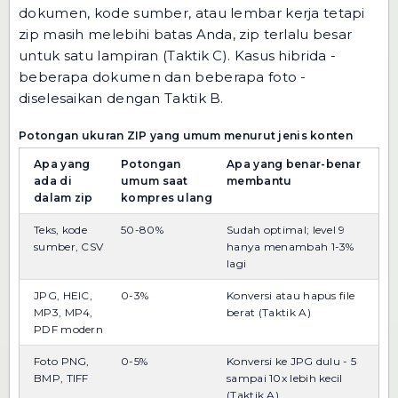
dokumen, kode sumber, atau lembar kerja tetapi
zip masih melebihi batas Anda, zip terlalu besar
untuk satu lampiran (Taktik C). Kasus hibrida -
beberapa dokumen dan beberapa foto -
diselesaikan dengan Taktik B.
Potongan ukuran ZIP yang umum menurut jenis konten
Apa yang
Potongan
Apa yang benar-benar
ada di
umum saat
membantu
dalam zip
kompres ulang
Teks, kode
50-80%
Sudah optimal; level 9
sumber, CSV
hanya menambah 1-3%
lagi
JPG, HEIC,
0-3%
Konversi atau hapus file
MP3, MP4,
berat (Taktik A)
PDF modern
Foto PNG,
0-5%
Konversi ke JPG dulu - 5
BMP, TIFF
sampai 10x lebih kecil
(Taktik A)