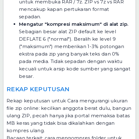
untuk membuka RAR / 7z.
ZIP vs 7z vs RAR
mencakup kapan pertukaran format
sepadan.
Mengatur "kompresi maksimum" di alat zip.
Sebagian besar alat ZIP default ke level
DEFLATE 6 ("normal"). Beralih ke level 9
("maksimum") memberikan 1-3% potongan
ekstra pada zip yang banyak teks dan 0%
pada media. Tidak sepadan dengan waktu
kecuali untuk arsip kode sumber yang sangat
besar.
REKAP KEPUTUSAN
Rekap keputusan untuk Cara mengurangi ukuran
file zip online: kecilkan anggota berat dulu, bangun
ulang ZIP, pecah hanya jika portal memaksa batas
MB keras yang tidak bisa dikalahkan dengan
kompres ulang.
Bacaan terkait:
cara mengompres folder untuk