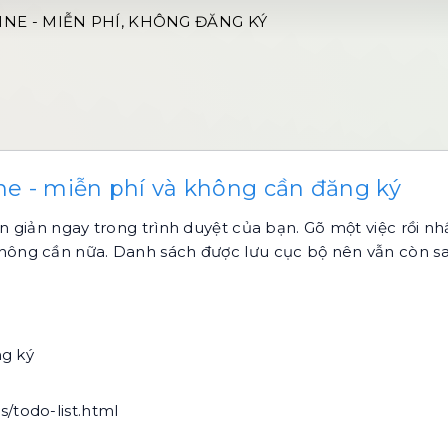
NE - MIỄN PHÍ, KHÔNG ĐĂNG KÝ
ne - miễn phí và không cần đăng ký
n giản ngay trong trình duyệt của bạn. Gõ một việc rồi 
g cần nữa. Danh sách được lưu cục bộ nên vẫn còn sau k
ng ký
s/todo-list.html