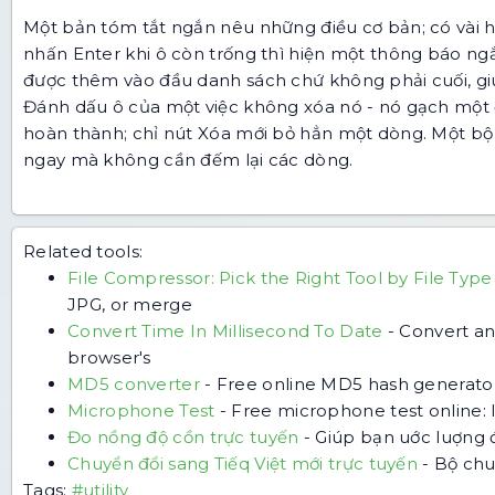
Một bản tóm tắt ngắn nêu những điều cơ bản; có vài hà
nhấn Enter khi ô còn trống thì hiện một thông báo ng
được thêm vào đầu danh sách chứ không phải cuối, gi
Đánh dấu ô của một việc không xóa nó - nó gạch một 
hoàn thành; chỉ nút Xóa mới bỏ hẳn một dòng. Một bộ
ngay mà không cần đếm lại các dòng.
Related tools:
File Compressor: Pick the Right Tool by File Type
JPG, or merge
Convert Time In Millisecond To Date
-
Convert an
browser's
MD5 converter
-
Free online MD5 hash generator
Microphone Test
-
Free microphone test online: 
Đo nồng độ cồn trực tuyến
-
Giúp bạn uớc luợng 
Chuyển đổi sang Tiếq Việt mới trực tuyến
-
Bộ chuy
Tags:
#utility