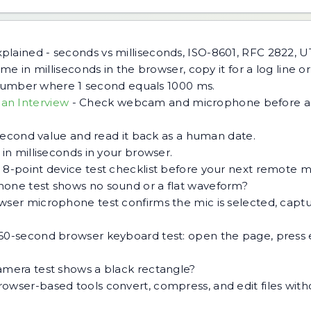
lained - seconds vs milliseconds, ISO-8601, RFC 2822, UT
me in milliseconds in the browser, copy it for a log line or
a number where 1 second equals 1000 ms.
an Interview
-
Check webcam and microphone before an 
isecond value and read it back as a human date.
n milliseconds in your browser.
 8-point device test checklist before your next remote m
one test shows no sound or a flat waveform?
wser microphone test confirms the mic is selected, capt
60-second browser keyboard test: open the page, press
mera test shows a black rectangle?
owser-based tools convert, compress, and edit files wit