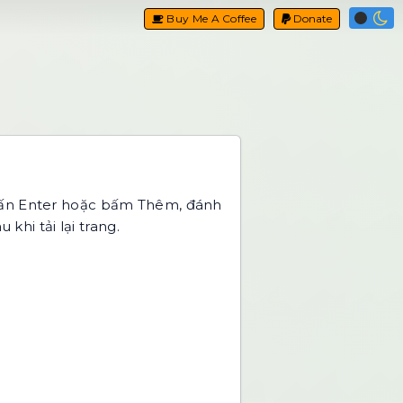
Buy Me A Coffee
Donate
nhấn Enter hoặc bấm Thêm, đánh
hi tải lại trang.