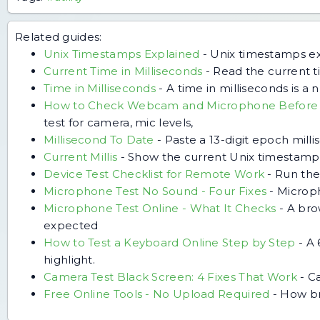
Related guides:
Unix Timestamps Explained
-
Unix timestamps exp
Current Time in Milliseconds
-
Read the current ti
Time in Milliseconds
-
A time in milliseconds is 
How to Check Webcam and Microphone Before 
test for camera, mic levels,
Millisecond To Date
-
Paste a 13-digit epoch mill
Current Millis
-
Show the current Unix timestamp i
Device Test Checklist for Remote Work
-
Run the
Microphone Test No Sound - Four Fixes
-
Microph
Microphone Test Online - What It Checks
-
A bro
expected
How to Test a Keyboard Online Step by Step
-
A 
highlight.
Camera Test Black Screen: 4 Fixes That Work
-
Ca
Free Online Tools - No Upload Required
-
How br