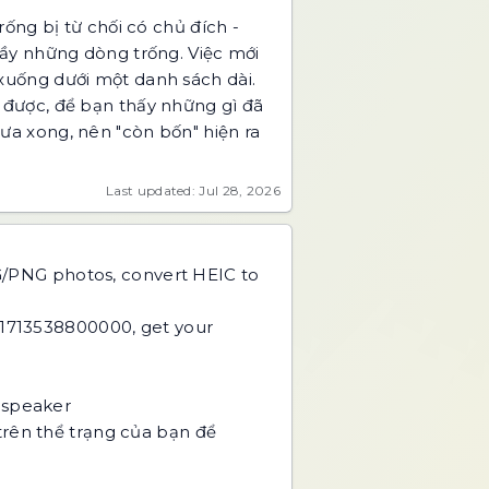
ống bị từ chối có chủ đích -
đầy những dòng trống. Việc mới
xuống dưới một danh sách dài.
 được, để bạn thấy những gì đã
a xong, nên "còn bốn" hiện ra
Last updated: Jul 28, 2026
PG/PNG photos, convert HEIC to
 1713538800000, get your
 speaker
trên thể trạng của bạn để