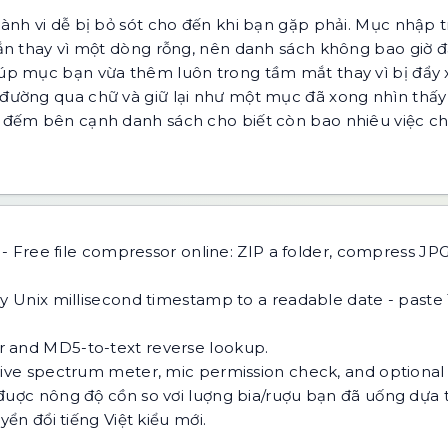
nh vi dễ bị bỏ sót cho đến khi bạn gặp phải. Mục nhập tr
ắn thay vì một dòng rỗng, nên danh sách không bao giờ 
úp mục bạn vừa thêm luôn trong tầm mắt thay vì bị đẩy 
đường qua chữ và giữ lại như một mục đã xong nhìn thấy
 đếm bên cạnh danh sách cho biết còn bao nhiêu việc chư
-
Free file compressor online: ZIP a folder, compress J
y Unix millisecond timestamp to a readable date - paste
 and MD5-to-text reverse lookup.
live spectrum meter, mic permission check, and optional
đuợc nông độ cồn so vơi luợng bia/ruợu bạn đã uống dựa 
ển đổi tiếng Việt kiểu mới.