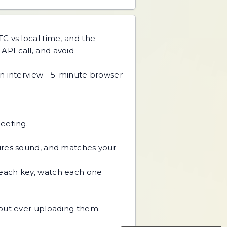
C vs local time, and the
 API call, and avoid
interview - 5-minute browser
eeting.
ures sound, and matches your
 each key, watch each one
hout ever uploading them.