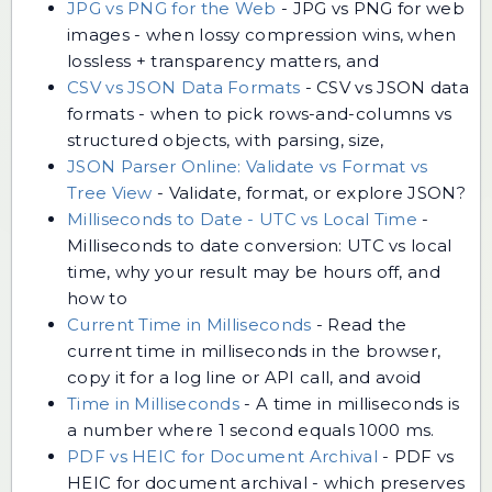
JPG vs PNG for the Web
-
JPG vs PNG for web
images - when lossy compression wins, when
lossless + transparency matters, and
CSV vs JSON Data Formats
-
CSV vs JSON data
formats - when to pick rows-and-columns vs
structured objects, with parsing, size,
JSON Parser Online: Validate vs Format vs
Tree View
-
Validate, format, or explore JSON?
Milliseconds to Date - UTC vs Local Time
-
Milliseconds to date conversion: UTC vs local
time, why your result may be hours off, and
how to
Current Time in Milliseconds
-
Read the
current time in milliseconds in the browser,
copy it for a log line or API call, and avoid
Time in Milliseconds
-
A time in milliseconds is
a number where 1 second equals 1000 ms.
PDF vs HEIC for Document Archival
-
PDF vs
HEIC for document archival - which preserves