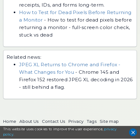
receipts, IDs, and forms long-term.
How to Test for Dead Pixels Before Returning
a Monitor
-
How to test for dead pixels before
returning a monitor - full-screen color check,
stuck vs dead
Related news:
JPEG XL Returns to Chrome and Firefox -
What Changes for You
-
Chrome 145 and
Firefox 152 restored JPEG XL decoding in 2026
- still behind a flag.
Home
About Us
Contact Us
Privacy
Tags
Site map
This website uses cookies to
The FreeToolOnline.com, since 2017
improve the user experience,
privacy
policy
.