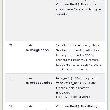
p
Go
, la
time.Now().Unix()
c
mayoria de formatos de log de
m
servidor.
o
h
d
s
f
13
Unix
JavaScript
, Java
P
Date.now()
milisegundos
e
,
System.currentTimeMillis()
c
la mayoria de APIs JSON,
m
escrituras Firebase / Firestore,
a
IDs de mensajes Slack / Discord
codificados como ms.
16
Unix
PostgreSQL
, Python
D
now()
microsegundos
1
,
time.time_ns() // 1000
e
traces OpenTelemetry,
c
BigQuery
m
.
CURRENT_TIMESTAMP()
19
Unix
Go
,
D
time.Now().UnixNano()