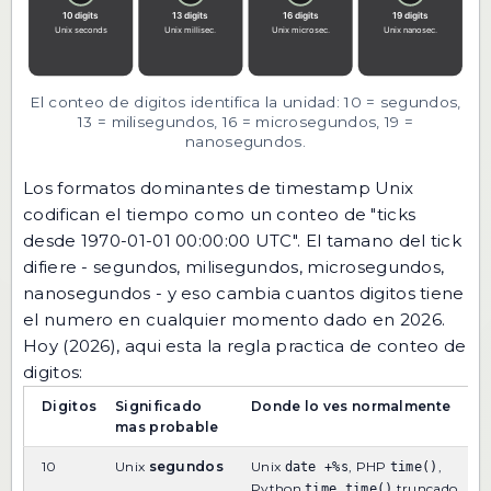
El conteo de digitos identifica la unidad: 10 = segundos,
13 = milisegundos, 16 = microsegundos, 19 =
nanosegundos.
Los formatos dominantes de timestamp Unix
codifican el tiempo como un conteo de "ticks
desde 1970-01-01 00:00:00 UTC". El tamano del tick
difiere - segundos, milisegundos, microsegundos,
nanosegundos - y eso cambia cuantos digitos tiene
el numero en cualquier momento dado en 2026.
Hoy (2026), aqui esta la regla practica de conteo de
digitos:
Digitos
Significado
Donde lo ves normalmente
C
mas probable
c
10
Unix
segundos
Unix
, PHP
,
M
date +%s
time()
p
Python
truncado,
time.time()