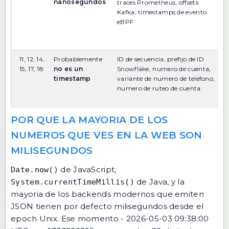
nanosegundos
1
traces Prometheus, offsets
t
Kafka, timestamps de evento
r
eBPF.
c
m
11, 12, 14,
Probablemente
ID de secuencia, prefijo de ID
V
15, 17, 18
no es un
Snowflake, numero de cuenta,
e
timestamp
variante de numero de telefono,
e
numero de ruteo de cuenta.
t
a
POR QUE LA MAYORIA DE LOS
NUMEROS QUE VES EN LA WEB SON
MILISEGUNDOS
de JavaScript,
Date.now()
de Java, y la
System.currentTimeMillis()
mayoria de los backends modernos que emiten
JSON tienen por defecto milisegundos desde el
epoch Unix. Ese momento - 2026-05-03 09:38:00