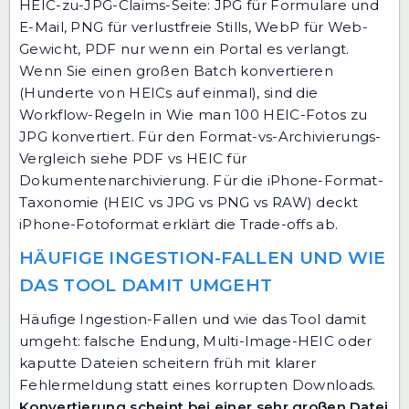
HEIC-zu-JPG-Claims-Seite: JPG für Formulare und
E-Mail, PNG für verlustfreie Stills, WebP für Web-
Gewicht, PDF nur wenn ein Portal es verlangt.
Wenn Sie einen großen Batch konvertieren
(Hunderte von HEICs auf einmal), sind die
Workflow-Regeln in
Wie man 100 HEIC-Fotos zu
JPG konvertiert
. Für den Format-vs-Archivierungs-
Vergleich siehe
PDF vs HEIC für
Dokumentenarchivierung
. Für die iPhone-Format-
Taxonomie (HEIC vs JPG vs PNG vs RAW) deckt
iPhone-Fotoformat erklärt
die Trade-offs ab.
HÄUFIGE INGESTION-FALLEN UND WIE
DAS TOOL DAMIT UMGEHT
Häufige Ingestion-Fallen und wie das Tool damit
umgeht: falsche Endung, Multi-Image-HEIC oder
kaputte Dateien scheitern früh mit klarer
Fehlermeldung statt eines korrupten Downloads.
Konvertierung scheint bei einer sehr großen Datei