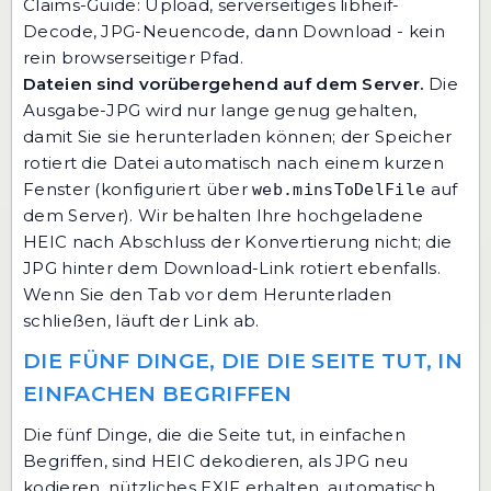
Claims-Guide: Upload, serverseitiges libheif-
Decode, JPG-Neuencode, dann Download - kein
rein browserseitiger Pfad.
Dateien sind vorübergehend auf dem Server.
Die
Ausgabe-JPG wird nur lange genug gehalten,
damit Sie sie herunterladen können; der Speicher
rotiert die Datei automatisch nach einem kurzen
Fenster (konfiguriert über
auf
web.minsToDelFile
dem Server). Wir behalten Ihre hochgeladene
HEIC nach Abschluss der Konvertierung nicht; die
JPG hinter dem Download-Link rotiert ebenfalls.
Wenn Sie den Tab vor dem Herunterladen
schließen, läuft der Link ab.
DIE FÜNF DINGE, DIE DIE SEITE TUT, IN
EINFACHEN BEGRIFFEN
Die fünf Dinge, die die Seite tut, in einfachen
Begriffen, sind HEIC dekodieren, als JPG neu
kodieren, nützliches EXIF erhalten, automatisch