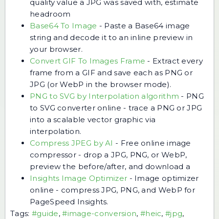
quality value a JPG was saved with, estimate
headroom
Base64 To Image
-
Paste a Base64 image
string and decode it to an inline preview in
your browser.
Convert GIF To Images Frame
-
Extract every
frame from a GIF and save each as PNG or
JPG (or WebP in the browser mode).
PNG to SVG by Interpolation algorithm
-
PNG
to SVG converter online - trace a PNG or JPG
into a scalable vector graphic via
interpolation.
Compress JPEG by AI
-
Free online image
compressor - drop a JPG, PNG, or WebP,
preview the before/after, and download a
Insights Image Optimizer
-
Image optimizer
online - compress JPG, PNG, and WebP for
PageSpeed Insights.
Tags:
#guide
,
#image-conversion
,
#heic
,
#jpg
,