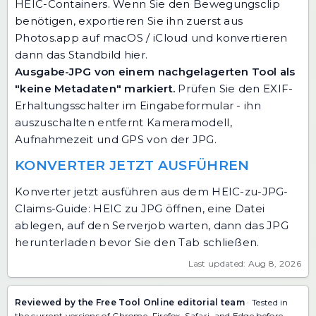
HEIC-Containers. Wenn Sie den Bewegungsclip
benötigen, exportieren Sie ihn zuerst aus
Photos.app auf macOS / iCloud und konvertieren
dann das Standbild hier.
Ausgabe-JPG von einem nachgelagerten Tool als
"keine Metadaten" markiert.
Prüfen Sie den EXIF-
Erhaltungsschalter im Eingabeformular - ihn
auszuschalten entfernt Kameramodell,
Aufnahmezeit und GPS von der JPG.
KONVERTER JETZT AUSFÜHREN
Konverter jetzt ausführen aus dem HEIC-zu-JPG-
Claims-Guide: HEIC zu JPG öffnen, eine Datei
ablegen, auf den Serverjob warten, dann das JPG
herunterladen bevor Sie den Tab schließen.
Last updated: Aug 8, 2026
Reviewed by the Free Tool Online editorial team
· Tested in
the current versions of Chrome, Firefox, Safari, and Edge before