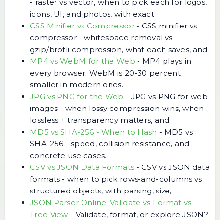
- raster vs vector, when to pick each for logos,
icons, UI, and photos, with exact
CSS Minifier vs Compressor
-
CSS minifier vs
compressor - whitespace removal vs
gzip/brotli compression, what each saves, and
MP4 vs WebM for the Web
-
MP4 plays in
every browser; WebM is 20-30 percent
smaller in modern ones.
JPG vs PNG for the Web
-
JPG vs PNG for web
images - when lossy compression wins, when
lossless + transparency matters, and
MD5 vs SHA-256 - When to Hash
-
MD5 vs
SHA-256 - speed, collision resistance, and
concrete use cases.
CSV vs JSON Data Formats
-
CSV vs JSON data
formats - when to pick rows-and-columns vs
structured objects, with parsing, size,
JSON Parser Online: Validate vs Format vs
Tree View
-
Validate, format, or explore JSON?