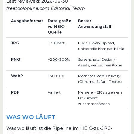
Last reviewed: 2026-06-30
freetoolonline.com Editorial Team
Ausgabeformat
Dateigröße
Bester
vs. HEIC-
Anwendungsfall
Quelle
JPG
~70-150%
E-Mail, Web-Upload,
universelle Kompatibilität
PNG
~200-300%
Screenshots, Design-
Assets, verlustfreie Kopie
WebP
~50-80%
Modernes Web-Delivery
(Chrome, Safari, Firefox)
PDF
Variiert
Mehrere HEICs zu einem
Dokument
zusammenfassen
WAS WO LÄUFT
Was wo läuft ist die Pipeline im HEIC-zu-JPG-