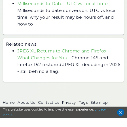
Milliseconds to Date - UTC vs Local Time
-
Milliseconds to date conversion: UTC vs local
time, why your result may be hours off, and
how to
Related news:
JPEG XL Returns to Chrome and Firefox -
What Changes for You
-
Chrome 145 and
Firefox 152 restored JPEG XL decoding in 2026
- still behind a flag.
Home
About Us
Contact Us
Privacy
Tags
Site map
This website uses cookies to
The FreeToolOnline.com, since 2017
improve the user experience,
privacy
policy
.