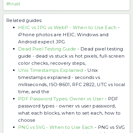
#trust
Related guides:
HEIC vs JPG vs WebP - When to Use Each
-
iPhone photos are HEIC; Windows and
Android expect JPG.
Dead Pixel Testing Guide
-
Dead pixel testing
guide - dead vs stuck vs hot pixels, full-screen
color checks, recovery steps,
Unix Timestamps Explained
-
Unix
timestamps explained - seconds vs
milliseconds, ISO-8601, RFC 2822, UTC vs local
time, and the
PDF Password Types: Owner vs User
-
PDF
password types - owner vs user password,
what each blocks, when to set each, how to
choose
PNG vs SVG - When to Use Each
-
PNG vs SVG