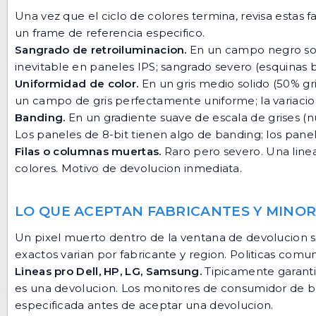
Una vez que el ciclo de colores termina, revisa estas 
un frame de referencia especifico.
Sangrado de retroiluminacion.
En un campo negro solid
inevitable en paneles IPS; sangrado severo (esquinas br
Uniformidad de color.
En un gris medio solido (50% gri
un campo de gris perfectamente uniforme; la variacion 
Banding.
En un gradiente suave de escala de grises (n
Los paneles de 8-bit tienen algo de banding; los panel
Filas o columnas muertas.
Raro pero severo. Una linea
colores. Motivo de devolucion inmediata.
LO QUE ACEPTAN FABRICANTES Y MINOR
Un pixel muerto dentro de la ventana de devolucion 
exactos varian por fabricante y region. Politicas comu
Lineas pro Dell, HP, LG, Samsung.
Tipicamente garanti
es una devolucion. Los monitores de consumidor de b
especificada antes de aceptar una devolucion.