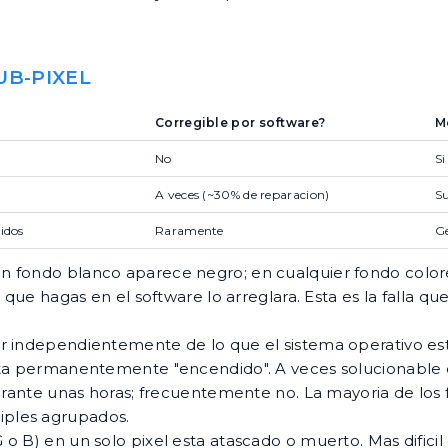
UB-PIXEL
Corregible por software?
M
No
Si
A veces (~30% de reparacion)
Su
lidos
Raramente
G
 un fondo blanco aparece negro; en cualquier fondo colo
 que hagas en el software lo arreglara. Esta es la falla 
r independientemente de lo que el sistema operativo e
sta permanentemente "encendido". A veces solucionable 
durante unas horas; frecuentemente no. La mayoria de los
iples agrupados.
G o B) en un solo pixel esta atascado o muerto. Mas difici