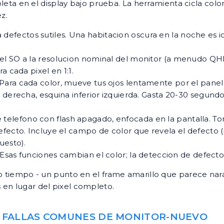
ta en el display bajo prueba. La herramienta cicla colores
z.
efectos sutiles. Una habitacion oscura en la noche es id
del SO a la resolucion nominal del monitor (a menudo Q
a cada pixel en 1:1.
Para cada color, mueve tus ojos lentamente por el panel 
 derecha, esquina inferior izquierda. Gasta 20-30 segundo
telefono con flash apagado, enfocada en la pantalla. T
efecto. Incluye el campo de color que revela el defecto 
uesto).
Esas funciones cambian el color; la deteccion de defectos
mo tiempo - un punto en el frame amarillo que parece nara
 en lugar del pixel completo.
AS FALLAS COMUNES DE MONITOR-NUEVO