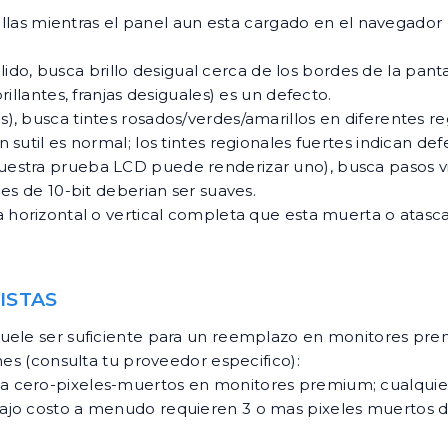
fallas mientras el panel aun esta cargado en el navegado
o, busca brillo desigual cerca de los bordes de la panta
illantes, franjas desiguales) es un defecto.
s), busca tintes rosados/verdes/amarillos en diferentes re
sutil es normal; los tintes regionales fuertes indican def
uestra prueba LCD puede renderizar uno), busca pasos vi
es de 10-bit deberian ser suaves.
 horizontal o vertical completa que esta muerta o atasca
ISTAS
suele ser suficiente para un reemplazo en monitores pre
nes (consulta tu proveedor especifico):
a cero-pixeles-muertos en monitores premium; cualquier
ajo costo a menudo requieren 3 o mas pixeles muertos d