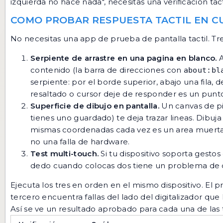
izquierda no hace nada", necesitas una verificacion tacti
COMO PROBAR RESPUESTA TACTIL EN CU
No necesitas una app de prueba de pantalla tactil. Tr
Serpiente de arrastre en una pagina en blanco.
A
contenido (la barra de direcciones con
about:bl
serpiente: por el borde superior, abajo una fila, d
resaltado o cursor deje de responder es un punto
Superficie de dibujo en pantalla.
Un canvas de pin
tienes uno guardado) te deja trazar lineas. Dibuj
mismas coordenadas cada vez es un area muerta
no una falla de hardware.
Test multi-touch.
Si tu dispositivo soporta gesto
dedo cuando colocas dos tiene un problema de dig
Ejecuta los tres en orden en el mismo dispositivo. El
tercero encuentra fallas del lado del digitalizador que
Así se ve un resultado aprobado para cada una de las t