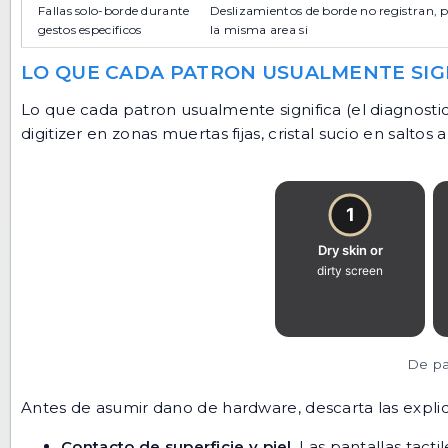
Fallas solo-borde durante
Deslizamientos de borde no registran, 
gestos especificos
la misma area si
LO QUE CADA PATRON USUALMENTE SIG
Lo que cada patron usualmente significa (el diagnost
digitizer en zonas muertas fijas, cristal sucio en saltos
De pat
Antes de asumir dano de hardware, descarta las expli
Contacto de superficie y piel.
Las pantallas tactil