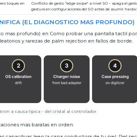
pero toques en
Conflicto de gesto "edge swipe" a nivel SO - apaga el ge
gesture en configuraciones del SO antes de asumir hardw
NIFICA (EL DIAGNOSTICO MAS PROFUNDO)
ico mas profundo) en Como probar una pantalla tactil po
 aleatorios y rarezas de palm rejection en fallos de borde.
ron a causa tipica - del cristal al controlador.
caciones mas baratas en orden:
es capacitivas leen la capa conductora de tu piel. Piel se