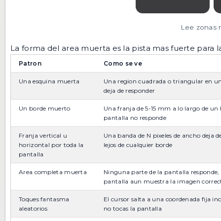
Lee zonas m
La forma del area muerta es la pista mas fuerte para 
Patron
Como se ve
Una esquina muerta
Una region cuadrada o triangular en u
deja de responder
Un borde muerto
Una franja de 5-15 mm a lo largo de un 
pantalla no responde
Franja vertical u
Una banda de N pixeles de ancho deja d
horizontal por toda la
lejos de cualquier borde
pantalla
Area completa muerta
Ninguna parte de la pantalla responde, 
pantalla aun muestra la imagen corre
Toques fantasma
El cursor salta a una coordenada fija i
aleatorios
no tocas la pantalla