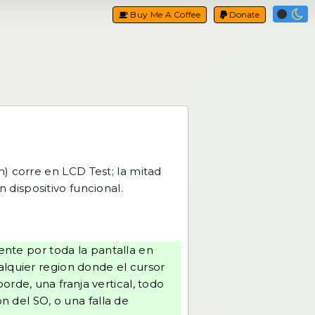
Buy Me A Coffee
Donate
on) corre en
LCD Test
; la mitad
dispositivo funcional.
nte por toda la pantalla en
alquier region donde el cursor
rde, una franja vertical, todo
on del SO, o una falla de