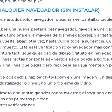
l, no un ciclo de pixel.
ALQUIER NAVEGADOR (SIN INSTALAR)
es metodos solo-navegador funcionan en pantallas tactiles
bre una nueva pestana del navegador, navega a una pag
funciona en la mayoria de los navegadores), y arrastr
ank
e vuelta, abajo otra vez, hasta cubrir toda la superficie. 
 muerto. Esta es la verificacion solo-navegador mas confi
tura tactil (cualquier pad de dibujo gratuito en navegador
a lineas rectas horizontales y verticales de borde a borde
; una linea que oscila pero recupera es usualmente un 
s de dos dedos, haz pinch-to-zoom en una imagen. Un disp
italizador o driver, no un problema de vidrio.
 primero encuentra grandes zonas muertas; el segundo encu
 los dos primeros pierden.
res verificaciones: