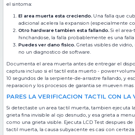
el sintoma:
El area muerta esta creciendo.
Una falla que cub
adicional acelera la expansion (especialmente c
Otro hardware tambien esta fallando.
Si el area-
hinchandose, la falla probablemente es una falla
Puedes ver dano fisico.
Grietas visibles de vidri
no un diagnostico de software.
Documenta el area muerta antes de entregar el disposi
captura incluso si el tactil esta muerto - power+volum
10 segundos de la serpiente-de-arrastre fallando, y escr
reparacion y los procesos de garantia se mueven mas 
PARES LA VERIFICACION TACTIL CON LA 
Si detectaste un area tactil muerta, tambien ejecuta l
grieta fina invisible al ojo desnudo, y esa grieta a 
como una grieta visible. Ejecuta
LCD Test
despues de la
tactil muerta, la causa subyacente es casi con certeza d