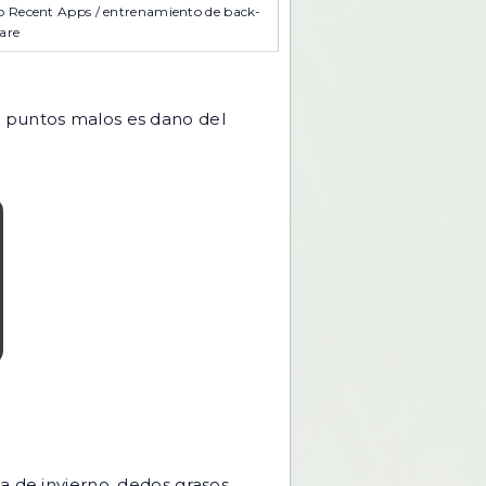
sto Recent Apps / entrenamiento de back-
are
r puntos malos es dano del
ca de invierno, dedos grasos,