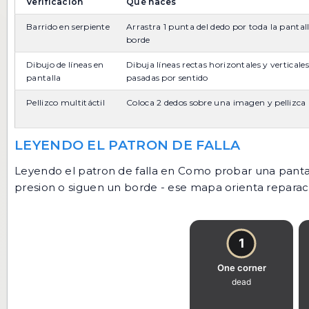
Verificación
Qué haces
Barrido en serpiente
Arrastra 1 punta del dedo por toda la pantal
borde
Dibujo de líneas en
Dibuja líneas rectas horizontales y verticales
pantalla
pasadas por sentido
Pellizco multitáctil
Coloca 2 dedos sobre una imagen y pellizca
LEYENDO EL PATRON DE FALLA
Leyendo el patron de falla en Como probar una pantall
presion o siguen un borde - ese mapa orienta reparaci