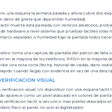
rio una esquina la semana pasada y ahora cubre dos esq
on dano de grieta que deja entrar humedad).
tactil-muerta esta pareada con reinicios aleatorios, prob
 de hardware a nivel-sistema que pruebas-tactiles solas 
o, marco separado, o humedad bajo la pantalla todos nece
tivo: toma una captura de pantalla del patron de falla 
en en la mayoria de los telefonos, PrtScn en la mayoria d
ibe una nota corta (fecha, historial de caidas, dano visibl
rapido cuando llegas con evidencia en vez de una descrip
VERIFICACION VISUAL
a verificacion visual. Un dispositivo con una esquina tact
menudo aparece como un pixel atascado en colores de pant
 verificacion tactil; si ves uno o mas pixeles atascados 
ano fisico al panel, no solo al digitalizador.