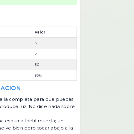
Valor
3
2
30
95%
CACION
ntalla completa para que puedas
produce luz. No dice nada sobre
 esquina tactil muerta; un
se ve bien pero tocar abajo a la