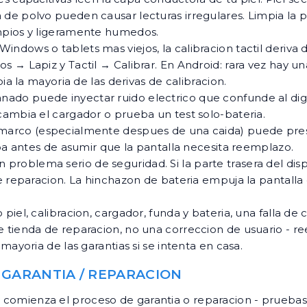
 de polvo pueden causar lecturas irregulares. Limpia la 
impios y ligeramente humedos.
indows o tablets mas viejos, la calibracion tactil deriva
 → Lapiz y Tactil → Calibrar. En Android: rara vez hay u
ia la mayoria de las derivas de calibracion.
nado puede inyectar ruido electrico que confunde al digi
cambia el cargador o prueba un test solo-bateria.
arco (especialmente despues de una caida) puede presio
eba antes de asumir que la pantalla necesita reemplazo.
problema serio de seguridad. Si la parte trasera del disp
de reparacion. La hinchazon de bateria empuja la pantall
piel, calibracion, cargador, funda y bateria, una falla de c
tienda de reparacion, no una correccion de usuario - reem
mayoria de las garantias si se intenta en casa.
 GARANTIA / REPARACION
 y comienza el proceso de garantia o reparacion - prueba