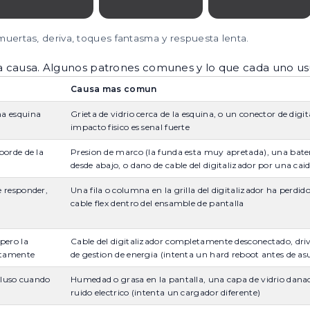
uertas, deriva, toques fantasma y respuesta lenta.
la causa. Algunos patrones comunes y lo que cada uno us
Causa mas comun
na esquina
Grieta de vidrio cerca de la esquina, o un conector de digit
impacto fisico es senal fuerte
borde de la
Presion de marco (la funda esta muy apretada), una bat
desde abajo, o dano de cable del digitalizador por una cai
e responder,
Una fila o columna en la grilla del digitalizador ha perdid
cable flex dentro del ensamble de pantalla
pero la
Cable del digitalizador completamente desconectado, driv
ctamente
de gestion de energia (intenta un hard reboot antes de a
ncluso cuando
Humedad o grasa en la pantalla, una capa de vidrio dana
ruido electrico (intenta un cargador diferente)