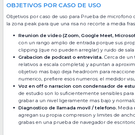
OBJETIVOS POR CASO DE USO
Objetivos por caso de uso para Prueba de microfono q
la zona peak para que una risa no recorte a media fras
Reunion de video (Zoom, Google Meet, Microsof
con un rango amplio de entrada porque sus propi
clipping (que no pueden arreglar) y ruido de sal
Grabacion de podcast o entrevista.
Cerca de un t
relativos a escala completa) y apuntan a aproxim
objetivo mas bajo deja headroom para reacciones
numerico, prefiere esos numeros; el medidor visu
Voz en off o narracion con condensador de estu
de estudio son lo suficientemente sensibles para
grabar a un nivel ligeramente mas bajo y normaliz
Diagnostico de llamada movil / telefono.
Media e
agregan su propia compresion y limites de anch
grabas en una prueba de navegador de escritorio