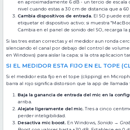
en aproximadamente 6 dB - un tercio de escala 
nivel cuando estas a 30 cm de distancia que a 60
Cambia dispositivos de entrada.
El SO puede est
etiquetar el dispositivo activo; si muestra "Mac
Cambia en el panel de sonido del SO, recarga la 
Si las tres estan correctas y el medidor aun ronda cer
silenciando el canal por debajo del control de volu
en Windows) para aislar la capa; si la otra aplicacion 
SI EL MEDIDOR ESTA FIJO EN EL TOPE (C
Si el medidor esta fijo en el tope (clipping) en Microp
barra al rojo significa distorsion que la app de llamada
Baja la ganancia de entrada del mic en la confi
arriba.
Alejate ligeramente del mic.
Tres a cinco centimet
perder inteligibilidad.
Desactiva mic boost.
En Windows,
Sonido → Grab
Boost
con valores hasta +30 dB. Establece en 0 d