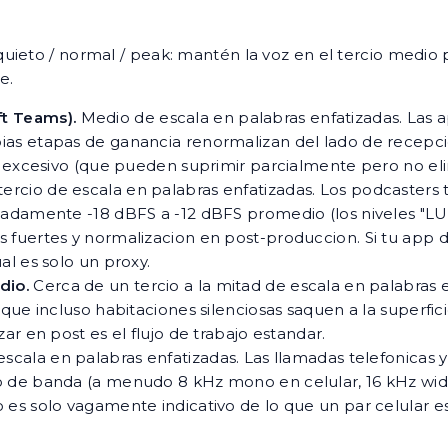
uieto / normal / peak: mantén la voz en el tercio medio 
e.
t Teams).
Medio de escala en palabras enfatizadas. Las 
as etapas de ganancia renormalizan del lado de recepci
a excesivo (que pueden suprimir parcialmente pero no eli
ercio de escala en palabras enfatizadas. Los podcasters 
adamente -18 dBFS a -12 dBFS promedio (los niveles "LUF
 fuertes y normalizacion en post-produccion. Si tu app
al es solo un proxy.
dio.
Cerca de un tercio a la mitad de escala en palabras
 que incluso habitaciones silenciosas saquen a la superfi
ar en post es el flujo de trabajo estandar.
scala en palabras enfatizadas. Las llamadas telefonicas y
o de banda (a menudo 8 kHz mono en celular, 16 kHz wide
 es solo vagamente indicativo de lo que un par celular e