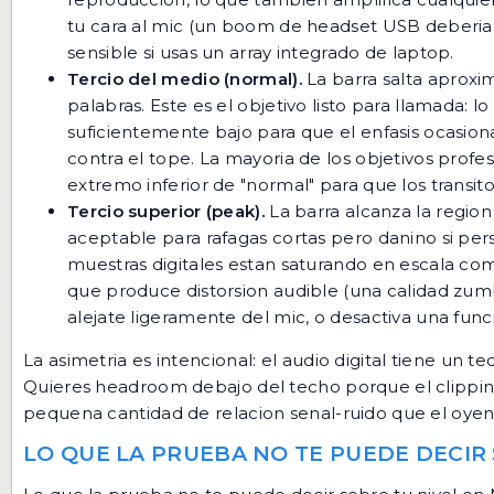
tu cara al mic (un boom de headset USB deberia 
sensible si usas un array integrado de laptop.
Tercio del medio (normal).
La barra salta aproxi
palabras. Este es el objetivo listo para llamada: l
suficientemente bajo para que el enfasis ocasiona
contra el tope. La mayoria de los objetivos prof
extremo inferior de "normal" para que los transito
Tercio superior (peak).
La barra alcanza la region
aceptable para rafagas cortas pero danino si persis
muestras digitales estan saturando en escala com
que produce distorsion audible (una calidad zum
alejate ligeramente del mic, o desactiva una fu
La asimetria es intencional: el audio digital tiene un 
Quieres headroom debajo del techo porque el clipping e
pequena cantidad de relacion senal-ruido que el oyen
LO QUE LA PRUEBA NO TE PUEDE DECIR