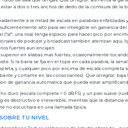
estar a dos o tres anchos de dedo de la comisura de la 
madamente a la mitad de escala en palabras enfatizadas 
o suficientemente alto para ser inteligible sin ganancia del
l ("si!", una risa) tenga espacio para hacer pico por enc
esionales de podcast y broadcast tambien aterrizan aqui, 
rios fuertes aun encajen.
 superior en silabas mas fuertes, ocasionalmente tocando e
te. Si la barra se fija en el tope en cada palabra, la sena
pleta, y cualquier pico por encima de escala completa s
bante y cortante en las consonantes).
Que arreglar:
baja 
ncion de ganancia automatica que pueda estar amplifican
techo duro (escala completa = 0 dBFS) y un piso suave (ruid
s destructivo e irreversible, mientras que la distancia e
te no escuchara en una llamada tipica.
 SOBRE TU NIVEL