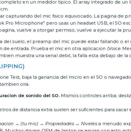
completo en un medidor tipico. El array integrado de u
 cm.
ar capturando del mic fisico equivocado. La pagina de p
Book Pro Microphone" pero usas un headset USB, el SO esco
pagina, vuelve a otorgar permiso, vuelve a ejecutar la pr
ca del suelo, el preamp del mic puede estar fallando o el
men de entrada. Prueba el mic en otra aplicacion (Voice
tambien muestra una senal debil, la falla esta debajo de l
LIPPING)
hone Test, baja la ganancia del micro en el SO o navegado
 tambien oira.
guracion de sonido del SO.
Mismos controles arriba; desliz
ros de distancia extra suelen ser suficientes para sacar e
acion → (tu mic) → Propiedades → Niveles
a menudo exp
B. Muchos drivers OEM de laptop se envian con esto acti