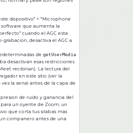
eto, normal y peak son regiones
te dispositivo" + "Microphone
e software que aumenta la
"perfecto" cuando el AGC esta
-grabacion, desactiva el AGC a
predeterminadas de
getUserMedia
ba desactivan esas restricciones
et recibirian). La lectura del
ador en este sitio (ver la
ves la senal antes de la capa de
presion de ruido y ganancia del
n para un oyente de Zoom; un
ivo que corta tus silabas mas
 y un companero antes de una