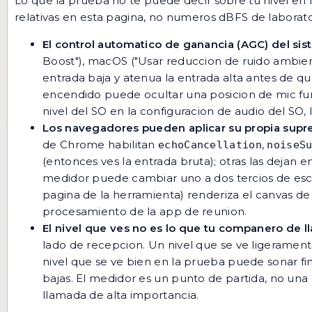
Lo que la prueba no te puede decir sobre tu nivel en 
relativas en esta pagina, no numeros dBFS de laborato
El control automatico de ganancia (AGC) del sis
Boost"), macOS ("Usar reduccion de ruido ambie
entrada baja y atenua la entrada alta antes de q
encendido puede ocultar una posicion de mic fun
nivel del SO en la configuracion de audio del SO
Los navegadores pueden aplicar su propia supre
de Chrome habilitan
,
echoCancellation
noiseS
(entonces ves la entrada bruta); otras las dejan 
medidor puede cambiar uno a dos tercios de esca
pagina de la herramienta
) renderiza el canvas d
procesamiento de la app de reunion.
El nivel que ves no es lo que tu companero de 
lado de recepcion. Un nivel que se ve ligeramen
nivel que se ve bien en la prueba puede sonar fin
bajas. El medidor es un punto de partida, no un
llamada de alta importancia.