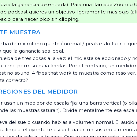
(baja la ganancia de entrada). Para una llamada Zoom o 
 de podcast quieres un objetivo ligeramente mas bajo (a
acio para hacer pico sin clipping.
NTE MUESTRA
ba de microfono quieto / normal / peak es lo fuerte qu
 que la ganancia sea ideal.
a de tres cosas a la vez: el mic esta seleccionado y no s
tiene permiso para leerlas. Por el contrario, un medidor
t no sound: 4 fixes that work
te muestra como resolver.
sta
correcto
?
 REGIONES DEL MEDIDOR
usan un medidor de escala fija: una barra vertical (o pi
donde las muestras saturan). Divide mentalmente esa escala
eva del suelo cuando hablas a volumen normal. El audio 
ada limpia: el oyente te escuchara en un susurro a meno
 ruido de sala que tengas.
Que arreglar:
aumenta la ganan