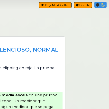
Buy Me A Coffee
Donate
ILENCIOSO, NORMAL
 clipping en rojo. La prueba
e media escala
en una prueba
el tope. Un medidor que
ajo); un medidor que se pega