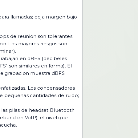
para llamadas; deja margen bajo
apps de reunion son tolerantes
on. Los mayores riesgos son
minar).
trabajan en dBFS (decibeles
S" son similares en forma). El
 de grabacion muestra dBFS
 enfatizadas. Los condensadores
cie pequenas cantidades de ruido;
 las pilas de headset Bluetooth
band en VoIP); el nivel que
scucha.