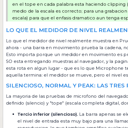
en el tope en cada palabra esta haciendo clipping 
medio de la escala es correcto; para una grabacion
escala) para que el enfasis dramatico aun tenga esp
LO QUE EL MEDIDOR DE NIVEL REALME
Lo que el medidor de nivel realmente muestra en Prue
ahora - una barra en movimiento prueba la cadena, no
Esto importa porque un medidor en movimiento es prueb
SO esta entregando muestras al navegador, y la pagina 
esta rota en algun lugar - que es lo que
Microphone tes
aquella termina: el medidor se mueve, pero el nivel e
SILENCIOSO, NORMAL Y PEAK: LAS TRES
La mayoria de las pruebas de microfono del navegador 
definido (silencio) y "tope" (escala completa digital, 
Tercio inferior (silencioso).
La barra apenas se el
el nivel de entrada esta muy bajo para una llam
reproduccion, lo que tambien amplifica cualquier