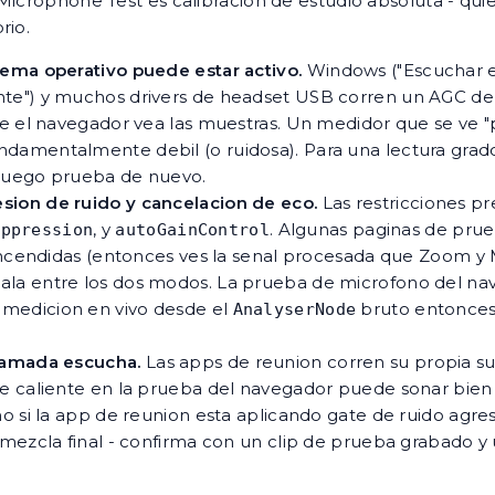
Microphone Test es calibracion de estudio absoluta - qui
rio.
tema operativo puede estar activo.
Windows ("Escuchar es
nte") y muchos drivers de headset USB corren un AGC d
ue el navegador vea las muestras. Un medidor que se ve 
damentalmente debil (o ruidosa). Para una lectura grado
, luego prueba de nuevo.
sion de ruido y cancelacion de eco.
Las restricciones 
, y
. Algunas paginas de prue
uppression
autoGainControl
encendidas (entonces ves la senal procesada que Zoom y Me
la entre los dos modos. La prueba de microfono del naveg
e medicion en vivo desde el
bruto entonces 
AnalyserNode
llamada escucha.
Las apps de reunion corren su propia su
te caliente en la prueba del navegador puede sonar bie
o si la app de reunion esta aplicando gate de ruido agres
a mezcla final - confirma con un clip de prueba grabado