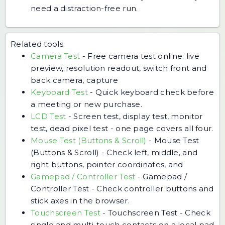
need a distraction-free run.
Related tools:
Camera Test
-
Free camera test online: live
preview, resolution readout, switch front and
back camera, capture
Keyboard Test
-
Quick keyboard check before
a meeting or new purchase.
LCD Test
-
Screen test, display test, monitor
test, dead pixel test - one page covers all four.
Mouse Test (Buttons & Scroll)
-
Mouse Test
(Buttons & Scroll) - Check left, middle, and
right buttons, pointer coordinates, and
Gamepad / Controller Test
-
Gamepad /
Controller Test - Check controller buttons and
stick axes in the browser.
Touchscreen Test
-
Touchscreen Test - Check
single and multi-touch contacts on a local pad