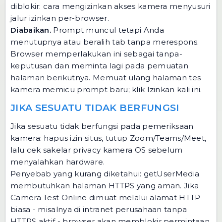
diblokir: cara mengizinkan akses kamera
menyusuri
jalur izinkan per-browser.
Diabaikan.
Prompt muncul tetapi Anda
menutupnya atau beralih tab tanpa merespons.
Browser memperlakukan ini sebagai tanpa-
keputusan dan meminta lagi pada pemuatan
halaman berikutnya. Memuat ulang halaman tes
kamera memicu prompt baru; klik Izinkan kali ini.
JIKA SESUATU TIDAK BERFUNGSI
Jika sesuatu tidak berfungsi pada pemeriksaan
kamera: hapus izin situs, tutup Zoom/Teams/Meet,
lalu cek sakelar privacy kamera OS sebelum
menyalahkan hardware.
Penyebab yang kurang diketahui: getUserMedia
membutuhkan halaman HTTPS yang aman. Jika
Camera Test Online dimuat melalui alamat HTTP
biasa - misalnya di intranet perusahaan tanpa
HTTPS aktif - browser akan memblokir permintaan