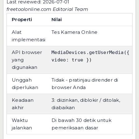
Last reviewed: 2026-07-01
freetoolonline.com Editorial Team
Properti
Nilai
Alat
Tes Kamera Online
implementasi
API browser
MediaDevices.getUserMedia({
yang
video: true })
digunakan
Unggah
Tidak - pratinjau dirender di
diperlukan
browser Anda
Keadaan
3: diizinkan, diblokir / ditolak,
akhir
diabaikan
Waktu
Di bawah 30 detik untuk
jalankan
pemeriksaan dasar