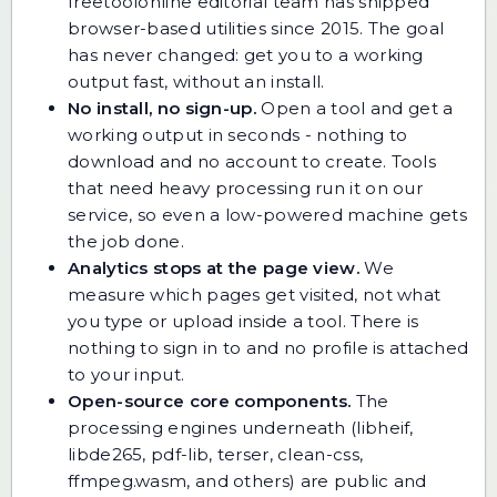
freetoolonline editorial team has shipped
browser-based utilities since 2015. The goal
has never changed: get you to a working
output fast, without an install.
No install, no sign-up.
Open a tool and get a
working output in seconds - nothing to
download and no account to create. Tools
that need heavy processing run it on our
service, so even a low-powered machine gets
the job done.
Analytics stops at the page view.
We
measure which pages get visited, not what
you type or upload inside a tool. There is
nothing to sign in to and no profile is attached
to your input.
Open-source core components.
The
processing engines underneath (libheif,
libde265, pdf-lib, terser, clean-css,
ffmpeg.wasm, and others) are public and