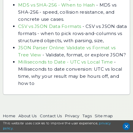
MD5 vs SHA-256 - When to Hash
-
MD5 vs
SHA-256 - speed, collision resistance, and
concrete use cases.
CSV vs JSON Data Formats
-
CSV vs JSON data
formats - when to pick rows-and-columns vs
structured objects, with parsing, size,
JSON Parser Online: Validate vs Format vs
Tree View
-
Validate, format, or explore JSON?
Milliseconds to Date - UTC vs Local Time
-
Milliseconds to date conversion: UTC vs local
time, why your result may be hours off, and
how to
Home
About Us
Contact Us
Privacy
Tags
Site map
This website uses cookies to
The FreeToolOnline.com, since 2017
improve the user experience,
privacy
policy
.