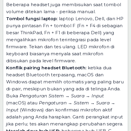
Beberapa headset juga membisukan saat tombol
volume ditekan lama - periksa manual.
Tombol fungsi laptop:
laptop Lenovo, Dell, dan HP
punya pintasan Fn + tombol F (Fn + F4 di sebagian
besar ThinkPad, Fn + F1 di beberapa Dell) yang
mengalihkan mikrofon terintegrasi pada level
firmware. Tekan dan tes ulang. LED mikrofon di
keyboard biasanya menyala saat mikrofon
dibisukan pada level firmware.
Konflik pairing headset Bluetooth:
ketika dua
headset Bluetooth terpasang, macOS dan
Windows dapat memilih otomatis yang paling baru
di-pair, meskipun bukan yang ada di telinga Anda.
Buka
Pengaturan Sistem → Suara → Input
(macOS) atau
Pengaturan → Sistem → Suara →
Input
(Windows) dan konfirmasi mikrofon aktif
adalah yang Anda harapkan. Ganti perangkat input
jika perlu; tes akan menangkap perubahan segera.
Masalah daya hub USB:
beberapa hub USB-C