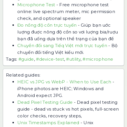
Microphone Test
-
Free microphone test
online: live spectrum meter, mic permission
check, and optional speaker
Đo nồng độ cồn trực tuyến
-
Giúp bạn uớc
luợng đuợc nông độ cồn so vơi luợng bia/ruợu
bạn đã uống dựa trên thể trạng của bạn để
Chuyển đổi sang Tiếq Việt mới trực tuyến
-
Bộ
chuyển đổi tiếng Việt kiểu mới.
Tags:
#guide
,
#device-test
,
#utility
,
#microphone
Related guides:
HEIC vs JPG vs WebP - When to Use Each
-
iPhone photos are HEIC; Windows and
Android expect JPG.
Dead Pixel Testing Guide
-
Dead pixel testing
guide - dead vs stuck vs hot pixels, full-screen
color checks, recovery steps,
Unix Timestamps Explained
-
Unix