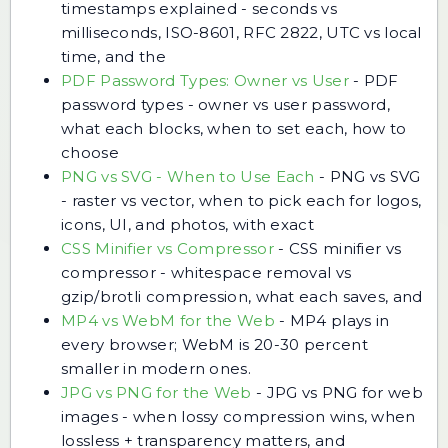
timestamps explained - seconds vs
milliseconds, ISO-8601, RFC 2822, UTC vs local
time, and the
PDF Password Types: Owner vs User
-
PDF
password types - owner vs user password,
what each blocks, when to set each, how to
choose
PNG vs SVG - When to Use Each
-
PNG vs SVG
- raster vs vector, when to pick each for logos,
icons, UI, and photos, with exact
CSS Minifier vs Compressor
-
CSS minifier vs
compressor - whitespace removal vs
gzip/brotli compression, what each saves, and
MP4 vs WebM for the Web
-
MP4 plays in
every browser; WebM is 20-30 percent
smaller in modern ones.
JPG vs PNG for the Web
-
JPG vs PNG for web
images - when lossy compression wins, when
lossless + transparency matters, and