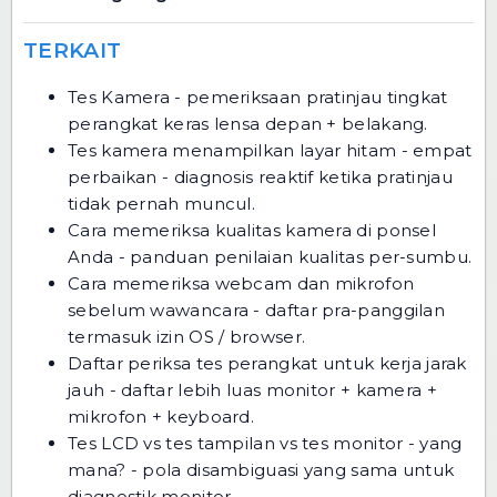
TERKAIT
Tes Kamera
- pemeriksaan pratinjau tingkat
perangkat keras lensa depan + belakang.
Tes kamera menampilkan layar hitam - empat
perbaikan
- diagnosis reaktif ketika pratinjau
tidak pernah muncul.
Cara memeriksa kualitas kamera di ponsel
Anda
- panduan penilaian kualitas per-sumbu.
Cara memeriksa webcam dan mikrofon
sebelum wawancara
- daftar pra-panggilan
termasuk izin OS / browser.
Daftar periksa tes perangkat untuk kerja jarak
jauh
- daftar lebih luas monitor + kamera +
mikrofon + keyboard.
Tes LCD vs tes tampilan vs tes monitor - yang
mana?
- pola disambiguasi yang sama untuk
diagnostik monitor.