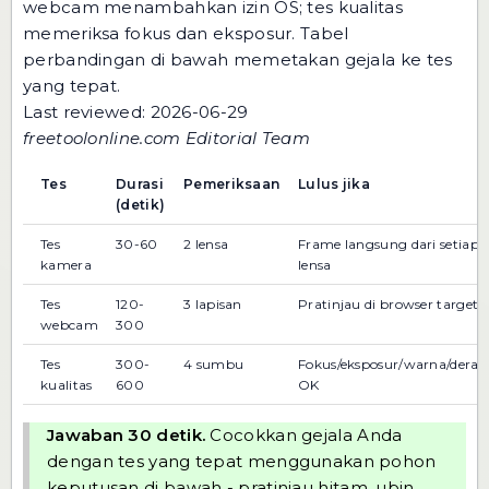
webcam menambahkan izin OS; tes kualitas
memeriksa fokus dan eksposur. Tabel
perbandingan di bawah memetakan gejala ke tes
yang tepat.
Last reviewed: 2026-06-29
freetoolonline.com Editorial Team
Tes
Durasi
Pemeriksaan
Lulus jika
(detik)
Tes
30-60
2 lensa
Frame langsung dari setiap
kamera
lensa
Tes
120-
3 lapisan
Pratinjau di browser target
webcam
300
Tes
300-
4 sumbu
Fokus/eksposur/warna/derau
kualitas
600
OK
Jawaban 30 detik.
Cocokkan gejala Anda
dengan tes yang tepat menggunakan pohon
keputusan di bawah - pratinjau hitam, ubin