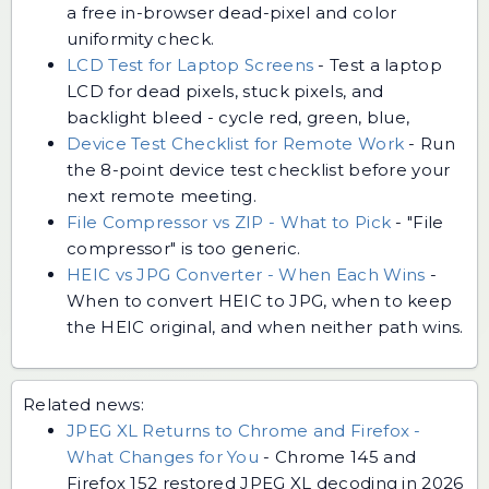
a free in-browser dead-pixel and color
uniformity check.
LCD Test for Laptop Screens
-
Test a laptop
LCD for dead pixels, stuck pixels, and
backlight bleed - cycle red, green, blue,
Device Test Checklist for Remote Work
-
Run
the 8-point device test checklist before your
next remote meeting.
File Compressor vs ZIP - What to Pick
-
"File
compressor" is too generic.
HEIC vs JPG Converter - When Each Wins
-
When to convert HEIC to JPG, when to keep
the HEIC original, and when neither path wins.
Related news:
JPEG XL Returns to Chrome and Firefox -
What Changes for You
-
Chrome 145 and
Firefox 152 restored JPEG XL decoding in 2026