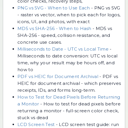
color checks, recovery steps,
PNG vs SVG - When to Use Each
-
PNG vs SVG
- raster vs vector, when to pick each for logos,
icons, UI, and photos, with exact
MD5 vs SHA-256 - When to Hash
-
MD5 vs
SHA-256 - speed, collision resistance, and
concrete use cases.
Milliseconds to Date - UTC vs Local Time
-
Milliseconds to date conversion: UTC vs local
time, why your result may be hours off, and
how to
PDF vs HEIC for Document Archival
-
PDF vs
HEIC for document archival - which preserves
receipts, IDs, and forms long-term.
How to Test for Dead Pixels Before Returning
a Monitor
-
How to test for dead pixels before
returning a monitor - full-screen color check,
stuck vs dead
LCD Screen Test
-
LCD screen test guide: run