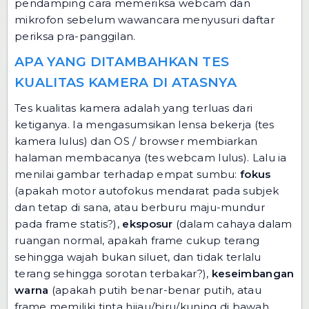
pendamping
cara memeriksa webcam dan
mikrofon sebelum wawancara
menyusuri daftar
periksa pra-panggilan.
APA YANG DITAMBAHKAN TES
KUALITAS KAMERA DI ATASNYA
Tes kualitas kamera adalah yang terluas dari
ketiganya. Ia mengasumsikan lensa bekerja (tes
kamera lulus) dan OS / browser membiarkan
halaman membacanya (tes webcam lulus). Lalu ia
menilai gambar terhadap empat sumbu:
fokus
(apakah motor autofokus mendarat pada subjek
dan tetap di sana, atau berburu maju-mundur
pada frame statis?),
eksposur
(dalam cahaya dalam
ruangan normal, apakah frame cukup terang
sehingga wajah bukan siluet, dan tidak terlalu
terang sehingga sorotan terbakar?),
keseimbangan
warna
(apakah putih benar-benar putih, atau
frame memiliki tinta hijau/biru/kuning di bawah