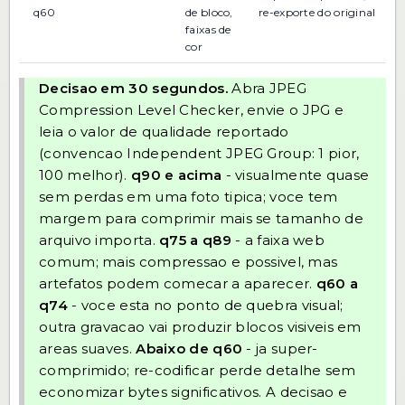
q60
de bloco,
re-exporte do original
faixas de
cor
Decisao em 30 segundos.
Abra
JPEG
Compression Level Checker
, envie o JPG e
leia o valor de qualidade reportado
(convencao Independent JPEG Group: 1 pior,
100 melhor).
q90 e acima
- visualmente quase
sem perdas em uma foto tipica; voce tem
margem para comprimir mais se tamanho de
arquivo importa.
q75 a q89
- a faixa web
comum; mais compressao e possivel, mas
artefatos podem comecar a aparecer.
q60 a
q74
- voce esta no ponto de quebra visual;
outra gravacao vai produzir blocos visiveis em
areas suaves.
Abaixo de q60
- ja super-
comprimido; re-codificar perde detalhe sem
economizar bytes significativos. A decisao e