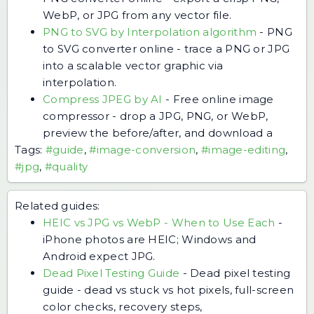
WebP, or JPG from any vector file.
PNG to SVG by Interpolation algorithm
-
PNG
to SVG converter online - trace a PNG or JPG
into a scalable vector graphic via
interpolation.
Compress JPEG by AI
-
Free online image
compressor - drop a JPG, PNG, or WebP,
preview the before/after, and download a
Tags:
#guide
,
#image-conversion
,
#image-editing
,
#jpg
,
#quality
Related guides:
HEIC vs JPG vs WebP - When to Use Each
-
iPhone photos are HEIC; Windows and
Android expect JPG.
Dead Pixel Testing Guide
-
Dead pixel testing
guide - dead vs stuck vs hot pixels, full-screen
color checks, recovery steps,