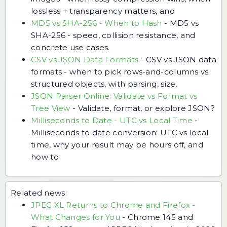
lossless + transparency matters, and
MD5 vs SHA-256 - When to Hash
-
MD5 vs
SHA-256 - speed, collision resistance, and
concrete use cases.
CSV vs JSON Data Formats
-
CSV vs JSON data
formats - when to pick rows-and-columns vs
structured objects, with parsing, size,
JSON Parser Online: Validate vs Format vs
Tree View
-
Validate, format, or explore JSON?
Milliseconds to Date - UTC vs Local Time
-
Milliseconds to date conversion: UTC vs local
time, why your result may be hours off, and
how to
Related news:
JPEG XL Returns to Chrome and Firefox -
What Changes for You
-
Chrome 145 and