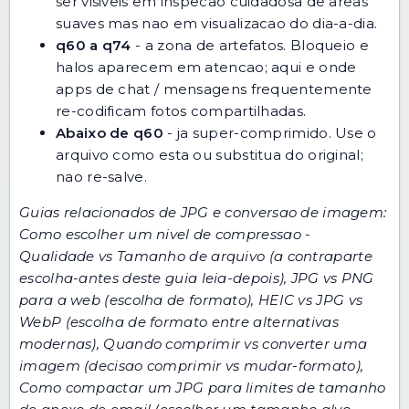
ser visiveis em inspecao cuidadosa de areas
suaves mas nao em visualizacao do dia-a-dia.
q60 a q74
- a zona de artefatos. Bloqueio e
halos aparecem em atencao; aqui e onde
apps de chat / mensagens frequentemente
re-codificam fotos compartilhadas.
Abaixo de q60
- ja super-comprimido. Use o
arquivo como esta ou substitua do original;
nao re-salve.
Guias relacionados de JPG e conversao de imagem:
Como escolher um nivel de compressao -
Qualidade vs Tamanho de arquivo
(a contraparte
escolha-antes deste guia leia-depois),
JPG vs PNG
para a web
(escolha de formato),
HEIC vs JPG vs
WebP
(escolha de formato entre alternativas
modernas),
Quando comprimir vs converter uma
imagem
(decisao comprimir vs mudar-formato),
Como compactar um JPG para limites de tamanho