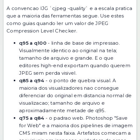
A convencao IJG `cjpeg -quality` e a escala pratica
que a maioria das ferramentas segue. Use estes
como guias quando ler um valor de
JPEG
Compression Level Checker
.
q95 a q100
- linha de base de impressao.
Visualmente identico ao original na tela;
tamanho de arquivo e grande. E o que
editores high-end exportam quando querem
JPEG sem perda visivel.
q85 a q94
- o ponto de quebra visual. A
maioria dos visualizadores nao consegue
diferenciar do original em distancia normal de
visualizacao; tamanho de arquivo e
aproximadamente metade de q95.
q75 a q84
- o padrao web. Photoshop "Save
for Web" e a maioria dos pipelines de imagem
CMS miram nesta faixa. Artefatos comecam a