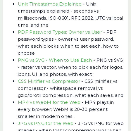
Unix Timestamps Explained
-
Unix
timestamps explained - seconds vs
milliseconds, ISO-8601, RFC 2822, UTC vs local
time, and the
PDF Password Types: Owner vs User
-
PDF
password types - owner vs user password,
what each blocks, when to set each, how to
choose
PNG vs SVG - When to Use Each
-
PNG vs SVG
- raster vs vector, when to pick each for logos,
icons, UI, and photos, with exact
CSS Minifier vs Compressor
-
CSS minifier vs
compressor - whitespace removal vs
gzip/brotli compression, what each saves, and
MP4 vs WebM for the Web
-
MP4 plays in
every browser; WebM is 20-30 percent
smaller in modern ones.
JPG vs PNG for the Web
-
JPG vs PNG for web
images - when lossy compression wins, when