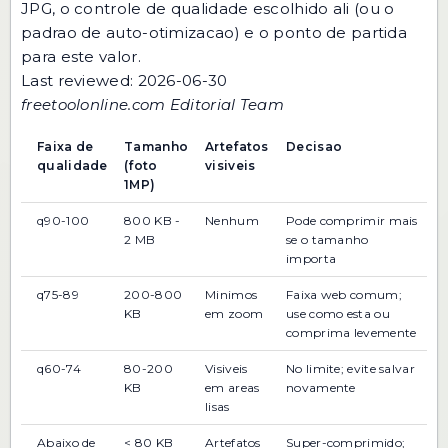
JPG
, o controle de qualidade escolhido ali (ou o
padrao de auto-otimizacao) e o ponto de partida
para este valor.
Last reviewed: 2026-06-30
freetoolonline.com Editorial Team
Faixa de
Tamanho
Artefatos
Decisao
qualidade
(foto
visiveis
1MP)
q90-100
800 KB -
Nenhum
Pode comprimir mais
2 MB
se o tamanho
importa
q75-89
200-800
Minimos
Faixa web comum;
KB
em zoom
use como esta ou
comprima levemente
q60-74
80-200
Visiveis
No limite; evite salvar
KB
em areas
novamente
lisas
Abaixo de
< 80 KB
Artefatos
Super-comprimido;