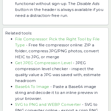
functional without sign-up. The
Disable Ads
button in the header is always available if you
need a distraction-free run.
Related tools:
File Compressor: Pick the Right Tool by File
Type
-
Free file compressor online: ZIP a
folder, compress JPG/PNG photos, convert
HEIC to JPG, or merge
Get JPEG Compression Level
-
JPEG
compression level checker - inspect the
quality value a JPG was saved with, estimate
headroom
Base64 To Image
-
Paste a Base64 image
string and decode it to an inline preview in
your browser.
SVG to PNG and WEBP Converter
-
SVG to
PNG converter online - export a crisp PNG,