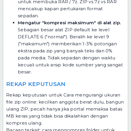
untuk membuka RAR / 7z.
ZIP vs 7z vs RAR
mencakup kapan pertukaran format
sepadan.
Mengatur "kompresi maksimum" di alat zip.
Sebagian besar alat ZIP default ke level
DEFLATE 6 ("normal"). Beralih ke level 9
("maksimum") memberikan 1-3% potongan
ekstra pada zip yang banyak teks dan 0%
pada media. Tidak sepadan dengan waktu
kecuali untuk arsip kode sumber yang sangat
besar.
REKAP KEPUTUSAN
Rekap keputusan untuk Cara mengurangi ukuran
file zip online: kecilkan anggota berat dulu, bangun
ulang ZIP, pecah hanya jika portal memaksa batas
MB keras yang tidak bisa dikalahkan dengan
kompres ulang.
Bacaan terkait:
cara mengompres folder untuk