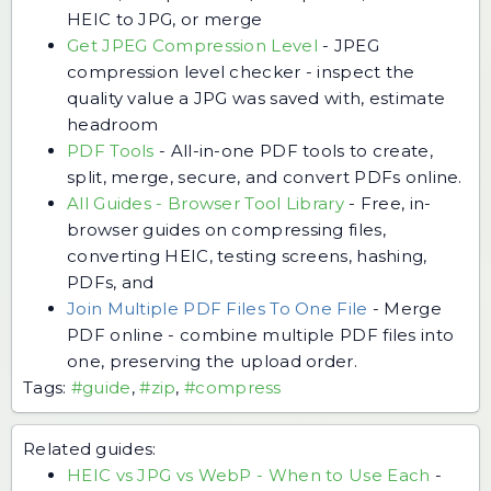
HEIC to JPG, or merge
Get JPEG Compression Level
-
JPEG
compression level checker - inspect the
quality value a JPG was saved with, estimate
headroom
PDF Tools
-
All-in-one PDF tools to create,
split, merge, secure, and convert PDFs online.
All Guides - Browser Tool Library
-
Free, in-
browser guides on compressing files,
converting HEIC, testing screens, hashing,
PDFs, and
Join Multiple PDF Files To One File
-
Merge
PDF online - combine multiple PDF files into
one, preserving the upload order.
Tags:
#guide
,
#zip
,
#compress
Related guides:
HEIC vs JPG vs WebP - When to Use Each
-