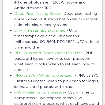
iPhone photos are HEIC; Windows and
Android expect JPG.
Dead Pixel Testing Guide
-
Dead pixel testing
guide - dead vs stuck vs hot pixels, full-screen
color checks, recovery steps,
Unix Timestamps Explained
-
Unix
timestamps explained - seconds vs
milliseconds, ISO-8601, RFC 2822, UTC vs local
time, and the
PDF Password Types: Owner vs User
-
PDF
password types - owner vs user password,
what each blocks, when to set each, how to
choose
PNG vs SVG - When to Use Each
-
PNG vs SVG
- raster vs vector, when to pick each for logos,
icons, UI, and photos, with exact
CSS Minifier vs Compressor
-
CSS minifier vs
compressor - whitespace removal vs
gzip/brotli compression, what each saves, and