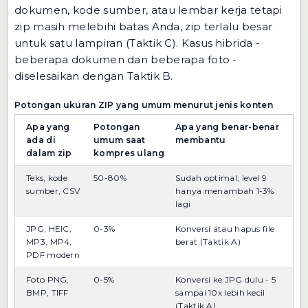
dokumen, kode sumber, atau lembar kerja tetapi
zip masih melebihi batas Anda, zip terlalu besar
untuk satu lampiran (Taktik C). Kasus hibrida -
beberapa dokumen dan beberapa foto -
diselesaikan dengan Taktik B.
Potongan ukuran ZIP yang umum menurut jenis konten
Apa yang
Potongan
Apa yang benar-benar
ada di
umum saat
membantu
dalam zip
kompres ulang
Teks, kode
50-80%
Sudah optimal; level 9
sumber, CSV
hanya menambah 1-3%
lagi
JPG, HEIC,
0-3%
Konversi atau hapus file
MP3, MP4,
berat (Taktik A)
PDF modern
Foto PNG,
0-5%
Konversi ke JPG dulu - 5
BMP, TIFF
sampai 10x lebih kecil
(Taktik A)