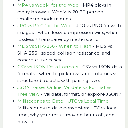
MP4 vs WebM for the Web
-
MP4 plays in
every browser; WebM is 20-30 percent
smaller in modern ones.
JPG vs PNG for the Web
-
JPG vs PNG for web
images - when lossy compression wins, when
lossless + transparency matters, and
MD5 vs SHA-256 - When to Hash
-
MD5 vs
SHA-256 - speed, collision resistance, and
concrete use cases.
CSV vs JSON Data Formats
-
CSV vs JSON data
formats - when to pick rows-and-columns vs
structured objects, with parsing, size,
JSON Parser Online: Validate vs Format vs
Tree View
-
Validate, format, or explore JSON?
Milliseconds to Date - UTC vs Local Time
-
Milliseconds to date conversion: UTC vs local
time, why your result may be hours off, and
how to