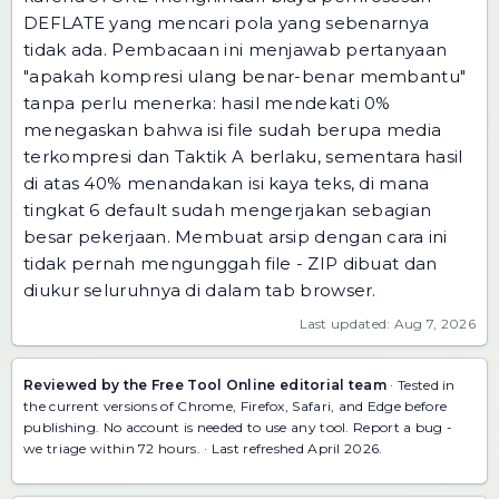
DEFLATE yang mencari pola yang sebenarnya
tidak ada. Pembacaan ini menjawab pertanyaan
"apakah kompresi ulang benar-benar membantu"
tanpa perlu menerka: hasil mendekati 0%
menegaskan bahwa isi file sudah berupa media
terkompresi dan Taktik A berlaku, sementara hasil
di atas 40% menandakan isi kaya teks, di mana
tingkat 6 default sudah mengerjakan sebagian
besar pekerjaan. Membuat arsip dengan cara ini
tidak pernah mengunggah file - ZIP dibuat dan
diukur seluruhnya di dalam tab browser.
Last updated: Aug 7, 2026
Reviewed by the Free Tool Online editorial team
· Tested in
the current versions of Chrome, Firefox, Safari, and Edge before
publishing. No account is needed to use any tool.
Report a bug
-
we triage within 72 hours. · Last refreshed April 2026.