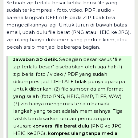
Sebuah zip terlalu besar ketika berisi file yang
sudah terkompresi - foto, video, PDF, audio -
karena langkah DEFLATE pada ZIP tidak bisa
mengecilkannya lagi. Untuk turun di bawah batas
email, ubah dulu file berat (PNG atau HEIC ke JPG),
zip ulang hanya dokumen yang perlu dikirim, atau
pecah arsip menjadi beberapa bagian.
Jawaban 30 detik.
Sebagian besar kasus "file
zip terlalu besar" disebabkan oleh tiga hal: (1)
zip berisi foto / video / PDF yang sudah
dikompres, jadi DEFLATE tidak punya apa-apa
untuk diberikan; (2) file sumber dalam format
yang salah (foto PNG, HEIC, BMP, TIFF, WAV);
(3) zip hanya mengemas terlalu banyak -
langkah yang tepat adalah memisahnya. Tiga
taktik berdasarkan urutan pemotongan
ukuran:
konversi file berat dulu
(PNG ke JPG,
HEIC ke JPG),
kompres ulang tanpa media