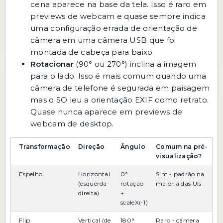
cena aparece na base da tela. Isso é raro em
previews de webcam e quase sempre indica
uma configuração errada de orientação de
câmera em uma câmera USB que foi
montada de cabeça para baixo.
Rotacionar
(90° ou 270°) inclina a imagem
para o lado. Isso é mais comum quando uma
câmera de telefone é segurada em paisagem
mas o SO leu a orientação EXIF como retrato.
Quase nunca aparece em previews de
webcam de desktop.
Transformação
Direção
Ângulo
Comum na pré-
visualização?
Espelho
Horizontal
0°
Sim - padrão na
(esquerda-
rotação
maioria das UIs
direita)
+
scaleX(-1)
Flip
Vertical (de
180°
Raro - câmera