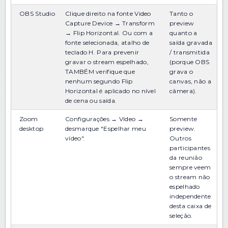
OBS Studio
Clique direito na fonte Video
Tanto o
Capture Device → Transform
preview
→ Flip Horizontal. Ou com a
quanto a
fonte selecionada, atalho de
saída gravada
teclado H. Para prevenir
/ transmitida
gravar o stream espelhado,
(porque OBS
TAMBÉM verifique que
grava o
nenhum segundo Flip
canvas, não a
Horizontal é aplicado no nível
câmera).
de cena ou saída.
Zoom
Configurações → Vídeo →
Somente
desktop
desmarque "Espelhar meu
preview.
vídeo".
Outros
participantes
da reunião
sempre veem
o stream não
espelhado
independente
desta caixa de
seleção.