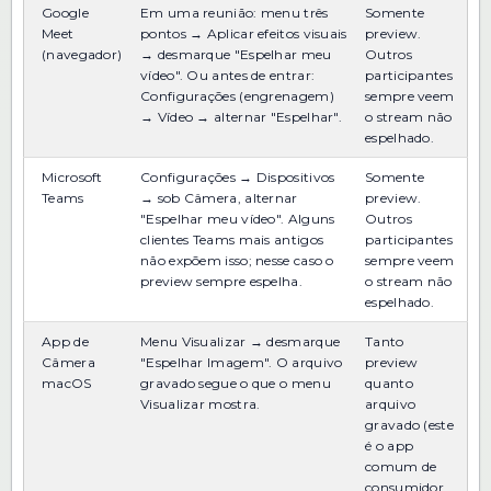
Google
Em uma reunião: menu três
Somente
Meet
pontos → Aplicar efeitos visuais
preview.
(navegador)
→ desmarque "Espelhar meu
Outros
vídeo". Ou antes de entrar:
participantes
Configurações (engrenagem)
sempre veem
→ Vídeo → alternar "Espelhar".
o stream não
espelhado.
Microsoft
Configurações → Dispositivos
Somente
Teams
→ sob Câmera, alternar
preview.
"Espelhar meu vídeo". Alguns
Outros
clientes Teams mais antigos
participantes
não expõem isso; nesse caso o
sempre veem
preview sempre espelha.
o stream não
espelhado.
App de
Menu Visualizar → desmarque
Tanto
Câmera
"Espelhar Imagem". O arquivo
preview
macOS
gravado segue o que o menu
quanto
Visualizar mostra.
arquivo
gravado (este
é o app
comum de
consumidor