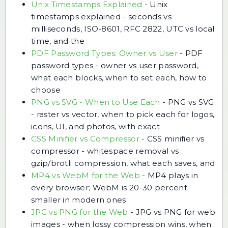
Unix Timestamps Explained
-
Unix
timestamps explained - seconds vs
milliseconds, ISO-8601, RFC 2822, UTC vs local
time, and the
PDF Password Types: Owner vs User
-
PDF
password types - owner vs user password,
what each blocks, when to set each, how to
choose
PNG vs SVG - When to Use Each
-
PNG vs SVG
- raster vs vector, when to pick each for logos,
icons, UI, and photos, with exact
CSS Minifier vs Compressor
-
CSS minifier vs
compressor - whitespace removal vs
gzip/brotli compression, what each saves, and
MP4 vs WebM for the Web
-
MP4 plays in
every browser; WebM is 20-30 percent
smaller in modern ones.
JPG vs PNG for the Web
-
JPG vs PNG for web
images - when lossy compression wins, when