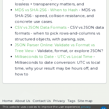
lossless + transparency matters, and
MD5 vs SHA-256 - When to Hash
-
MD5 vs
SHA-256 - speed, collision resistance, and
concrete use cases.
CSV vs JSON Data Formats
-
CSV vs JSON data
formats - when to pick rows-and-columns vs
structured objects, with parsing, size,
JSON Parser Online: Validate vs Format vs
Tree View
-
Validate, format, or explore JSON?
Milliseconds to Date - UTC vs Local Time
-
Milliseconds to date conversion: UTC vs local
time, why your result may be hours off, and
how to
Home
About Us
Contact Us
Privacy
Tags
Site map
This website uses cookies to
The FreeToolOnline.com, since 2017
improve the user experience,
privacy