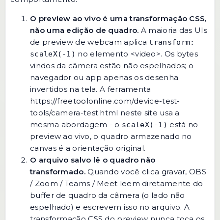
O preview ao vivo é uma transformação CSS,
não uma edição de quadro.
A maioria das UIs
de preview de webcam aplica
transform:
no elemento <video>. Os bytes
scaleX(-1)
vindos da câmera estão não espelhados; o
navegador ou app apenas os desenha
invertidos na tela. A ferramenta
https://freetoolonline.com/device-test-
tools/camera-test.html neste site usa a
mesma abordagem - o
está no
scaleX(-1)
preview ao vivo, o quadro armazenado no
canvas é a orientação original.
O arquivo salvo lê o quadro não
transformado.
Quando você clica gravar, OBS
/ Zoom / Teams / Meet leem diretamente do
buffer de quadro da câmera (o lado não
espelhado) e escrevem isso no arquivo. A
transformação CSS do preview nunca toca os