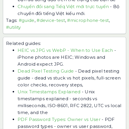
Chuyển đổi sang Tiếq Việt mới trực tuyến
-
Bộ
chuyển đổi tiếng Việt kiểu mới.
Tags:
#guide
,
#device-test
,
#microphone-test
,
#utility
Related guides:
HEIC vs JPG vs WebP - When to Use Each
-
iPhone photos are HEIC; Windows and
Android expect JPG.
Dead Pixel Testing Guide
-
Dead pixel testing
guide - dead vs stuck vs hot pixels, full-screen
color checks, recovery steps,
Unix Timestamps Explained
-
Unix
timestamps explained - seconds vs
milliseconds, ISO-8601, RFC 2822, UTC vs local
time, and the
PDF Password Types: Owner vs User
-
PDF
password types - owner vs user password,