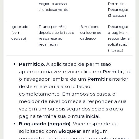
negou o acesso
Permitir -
silenciosamente
Recarregar
(3 passos)
Ignorado
Plano por ~5 s,
Sem icone
Recarregar
(sem
depois a solicitacao
ou icone de
a pagina -
decisao)
reaparece ao
cadeado
responder a
recarregar
solicitacao
(1 passo)
Permitido.
A solicitacao de permissao
aparece uma vez e voce clica em
Permitir
, ou
o navegador lembra de um
Permitir
anterior
deste site e pula a solicitacao
completamente. Em ambos os casos, o
medidor de nivel comeca a responder a sua
voz em um ou dois segundos depois que a
pagina termina sua pintura inicial.
Bloqueado (negado).
Voce respondeu a
solicitacao com
Bloquear
em algum
momento - nesta pagina ou em outra pagina