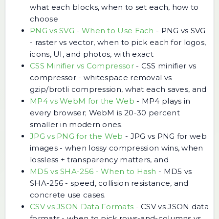
what each blocks, when to set each, how to
choose
PNG vs SVG - When to Use Each
-
PNG vs SVG
- raster vs vector, when to pick each for logos,
icons, UI, and photos, with exact
CSS Minifier vs Compressor
-
CSS minifier vs
compressor - whitespace removal vs
gzip/brotli compression, what each saves, and
MP4 vs WebM for the Web
-
MP4 plays in
every browser; WebM is 20-30 percent
smaller in modern ones.
JPG vs PNG for the Web
-
JPG vs PNG for web
images - when lossy compression wins, when
lossless + transparency matters, and
MD5 vs SHA-256 - When to Hash
-
MD5 vs
SHA-256 - speed, collision resistance, and
concrete use cases.
CSV vs JSON Data Formats
-
CSV vs JSON data
formats - when to pick rows-and-columns vs