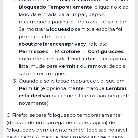
Bloqueado Temporariamente
, clique no
x
ao
lado da entrada para limpar, depois
recarregue a pagina; o Firefox vai re-solicitar.
Se mostrar
Bloqueado
sem
x
, a escolha foi
permanente - abra
about:preferences#privacy
, role ate
Permissoes → Microfone → Configuracoes
,
encontre a entrada
na
freetoolonline.com
lista, mude para
Permitir
ou remova, depois
salve e recarregue.
Quando a solicitacao reaparecer, clique em
Permitir
(e opcionalmente marque
Lembrar
esta decisao
para que o Firefox nao pergunte
novamente).
O Firefox separa "bloqueado temporariamente"
(decisao de um carregamento de pagina) de
"bloqueado permanentemente" (decisao no nivel
de origem). A maioria dos usuarios atinge o caso