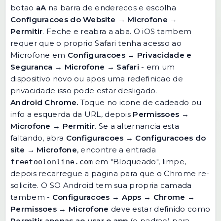
botao
aA
na barra de enderecos e escolha
Configuracoes do Website
→
Microfone
→
Permitir
. Feche e reabra a aba. O iOS tambem
requer que o proprio Safari tenha acesso ao
Microfone em
Configuracoes
→
Privacidade e
Seguranca
→
Microfone
→
Safari
- em um
dispositivo novo ou apos uma redefinicao de
privacidade isso pode estar desligado.
Android Chrome.
Toque no icone de cadeado ou
info a esquerda da URL, depois
Permissoes
→
Microfone
→
Permitir
. Se a alternancia esta
faltando, abra
Configuracoes
→
Configuracoes do
site
→
Microfone
, encontre a entrada
em "Bloqueado", limpe,
freetoolonline.com
depois recarregue a pagina para que o Chrome re-
solicite. O SO Android tem sua propria camada
tambem -
Configuracoes
→
Apps
→
Chrome
→
Permissoes
→
Microfone
deve estar definido como
Permitir apenas ao usar o app
(o padrao) para