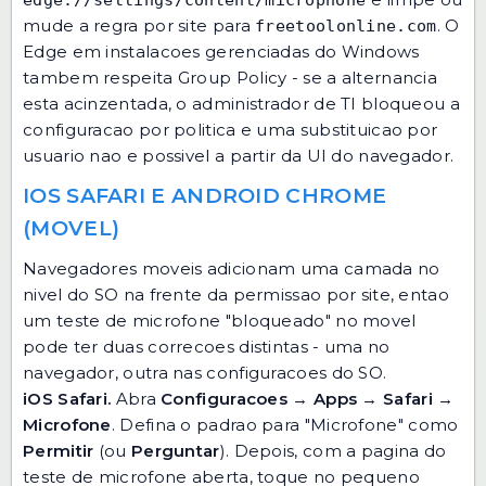
edge://settings/content/microphone
mude a regra por site para
. O
freetoolonline.com
Edge em instalacoes gerenciadas do Windows
tambem respeita Group Policy - se a alternancia
esta acinzentada, o administrador de TI bloqueou a
configuracao por politica e uma substituicao por
usuario nao e possivel a partir da UI do navegador.
IOS SAFARI E ANDROID CHROME
(MOVEL)
Navegadores moveis adicionam uma camada no
nivel do SO na frente da permissao por site, entao
um teste de microfone "bloqueado" no movel
pode ter duas correcoes distintas - uma no
navegador, outra nas configuracoes do SO.
iOS Safari.
Abra
Configuracoes
→
Apps
→
Safari
→
Microfone
. Defina o padrao para "Microfone" como
Permitir
(ou
Perguntar
). Depois, com a pagina do
teste de microfone aberta, toque no pequeno