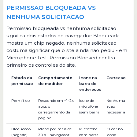
PERMISSAO BLOQUEADA VS
NENHUMA SOLICITACAO
Permissao bloqueada vs nenhuma solicitacao
significa dois estados do navegador: Bloqueada
mostra um chip negado, nenhuma solicitacao
costuma significar que o site ainda nao pediu - em
Microphone Test: Permission Blocked confira
primeiro os controles do site.
Estado da
Comportamento
Icone na
Correcao
permissao
do medidor
barra de
enderecos
Permitido
Responde em ~1-2 s
Icone de
Nenhuma
apos o
microfone
acao
carregamento da
(sem barra)
necessaria
pagina
Bloqueado
Plano por mais de
Microfone
Clicar no
(negado)
30 s - navegador
com barra
icone -