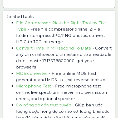
Related tools:
File Compressor: Pick the Right Tool by File
Type
-
Free file compressor online: ZIP a
folder, compress JPG/PNG photos, convert
HEIC to JPG, or merge
Convert Time In Millisecond To Date
-
Convert
any Unix millisecond timestamp to a readable
date - paste 1713538800000, get your
browser's
MD5 converter
-
Free online MD5 hash
generator and MD5-to-text reverse lookup.
Microphone Test
-
Free microphone test
online: live spectrum meter, mic permission
check, and optional speaker
Đo nồng độ cồn trực tuyến
-
Giúp bạn uớc
luợng đuợc nông độ cồn so vơi luợng bia/ruợu
bạn đã uống dựa trên thể trạng của bạn để