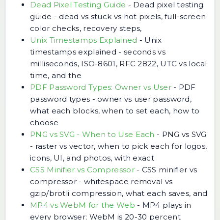
Dead Pixel Testing Guide
-
Dead pixel testing
guide - dead vs stuck vs hot pixels, full-screen
color checks, recovery steps,
Unix Timestamps Explained
-
Unix
timestamps explained - seconds vs
milliseconds, ISO-8601, RFC 2822, UTC vs local
time, and the
PDF Password Types: Owner vs User
-
PDF
password types - owner vs user password,
what each blocks, when to set each, how to
choose
PNG vs SVG - When to Use Each
-
PNG vs SVG
- raster vs vector, when to pick each for logos,
icons, UI, and photos, with exact
CSS Minifier vs Compressor
-
CSS minifier vs
compressor - whitespace removal vs
gzip/brotli compression, what each saves, and
MP4 vs WebM for the Web
-
MP4 plays in
every browser; WebM is 20-30 percent