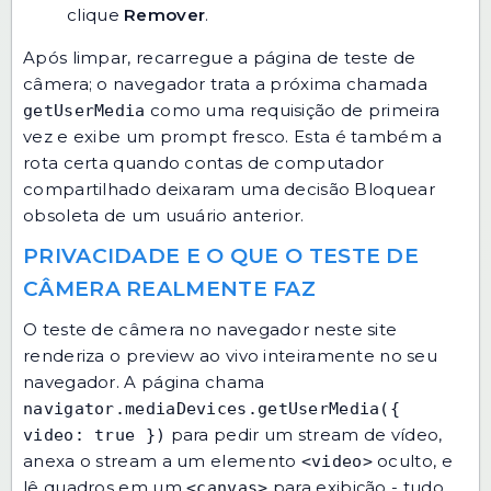
clique
Remover
.
Após limpar, recarregue a página de teste de
câmera; o navegador trata a próxima chamada
como uma requisição de primeira
getUserMedia
vez e exibe um prompt fresco. Esta é também a
rota certa quando contas de computador
compartilhado deixaram uma decisão Bloquear
obsoleta de um usuário anterior.
PRIVACIDADE E O QUE O TESTE DE
CÂMERA REALMENTE FAZ
O teste de câmera no navegador neste site
renderiza o preview ao vivo inteiramente no seu
navegador. A página chama
navigator.mediaDevices.getUserMedia({
para pedir um stream de vídeo,
video: true })
anexa o stream a um elemento
oculto, e
<video>
lê quadros em um
para exibição - tudo
<canvas>