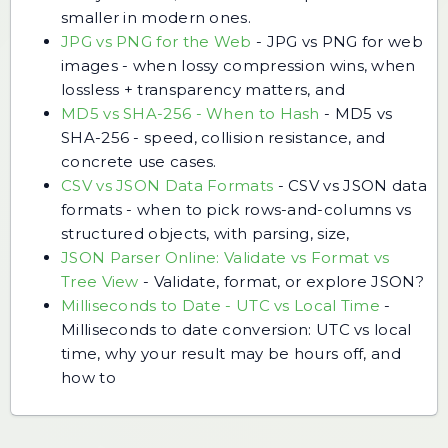
smaller in modern ones.
JPG vs PNG for the Web
-
JPG vs PNG for web
images - when lossy compression wins, when
lossless + transparency matters, and
MD5 vs SHA-256 - When to Hash
-
MD5 vs
SHA-256 - speed, collision resistance, and
concrete use cases.
CSV vs JSON Data Formats
-
CSV vs JSON data
formats - when to pick rows-and-columns vs
structured objects, with parsing, size,
JSON Parser Online: Validate vs Format vs
Tree View
-
Validate, format, or explore JSON?
Milliseconds to Date - UTC vs Local Time
-
Milliseconds to date conversion: UTC vs local
time, why your result may be hours off, and
how to