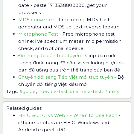
date - paste 1713538800000, get your
browser's
MD5 converter
-
Free online MD5 hash
generator and MD5-to-text reverse lookup.
Microphone Test
-
Free microphone test
online: live spectrum meter, mic permission
check, and optional speaker
Đo nồng độ cồn trực tuyến
-
Giúp bạn uớc
luợng đuợc nông độ cồn so vơi luợng bia/ruợu
bạn đã uống dựa trên thể trạng của bạn để
Chuyển đổi sang Tiếq Việt mới trực tuyến
-
Bộ
chuyển đổi tiếng Việt kiểu mới.
Tags:
#guide
,
#device-test
,
#camera-test
,
#utility
Related guides:
HEIC vs JPG vs WebP - When to Use Each
-
iPhone photos are HEIC; Windows and
Android expect JPG.