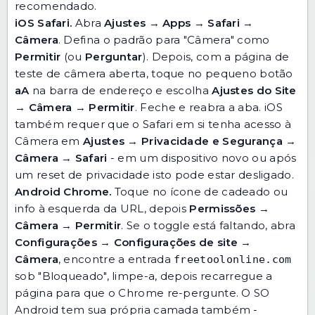
recomendado.
iOS Safari.
Abra
Ajustes
→
Apps
→
Safari
→
Câmera
. Defina o padrão para "Câmera" como
Permitir
(ou
Perguntar
). Depois, com a página de
teste de câmera aberta, toque no pequeno botão
aA
na barra de endereço e escolha
Ajustes do Site
→
Câmera
→
Permitir
. Feche e reabra a aba. iOS
também requer que o Safari em si tenha acesso à
Câmera em
Ajustes
→
Privacidade e Segurança
→
Câmera
→
Safari
- em um dispositivo novo ou após
um reset de privacidade isto pode estar desligado.
Android Chrome.
Toque no ícone de cadeado ou
info à esquerda da URL, depois
Permissões
→
Câmera
→
Permitir
. Se o toggle está faltando, abra
Configurações
→
Configurações de site
→
Câmera
, encontre a entrada
freetoolonline.com
sob "Bloqueado", limpe-a, depois recarregue a
página para que o Chrome re-pergunte. O SO
Android tem sua própria camada também -