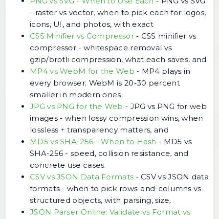
PNG vs SVG - When to Use Each
-
PNG vs SVG
- raster vs vector, when to pick each for logos,
icons, UI, and photos, with exact
CSS Minifier vs Compressor
-
CSS minifier vs
compressor - whitespace removal vs
gzip/brotli compression, what each saves, and
MP4 vs WebM for the Web
-
MP4 plays in
every browser; WebM is 20-30 percent
smaller in modern ones.
JPG vs PNG for the Web
-
JPG vs PNG for web
images - when lossy compression wins, when
lossless + transparency matters, and
MD5 vs SHA-256 - When to Hash
-
MD5 vs
SHA-256 - speed, collision resistance, and
concrete use cases.
CSV vs JSON Data Formats
-
CSV vs JSON data
formats - when to pick rows-and-columns vs
structured objects, with parsing, size,
JSON Parser Online: Validate vs Format vs