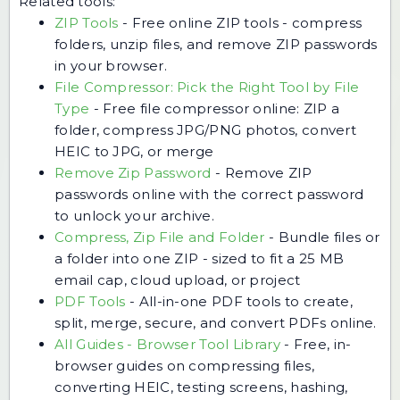
Related tools:
ZIP Tools
-
Free online ZIP tools - compress
folders, unzip files, and remove ZIP passwords
in your browser.
File Compressor: Pick the Right Tool by File
Type
-
Free file compressor online: ZIP a
folder, compress JPG/PNG photos, convert
HEIC to JPG, or merge
Remove Zip Password
-
Remove ZIP
passwords online with the correct password
to unlock your archive.
Compress, Zip File and Folder
-
Bundle files or
a folder into one ZIP - sized to fit a 25 MB
email cap, cloud upload, or project
PDF Tools
-
All-in-one PDF tools to create,
split, merge, secure, and convert PDFs online.
All Guides - Browser Tool Library
-
Free, in-
browser guides on compressing files,
converting HEIC, testing screens, hashing,