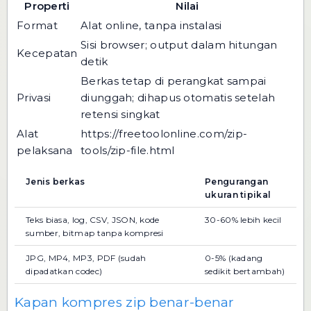
Properti
Nilai
Format
Alat online, tanpa instalasi
Sisi browser; output dalam hitungan
Kecepatan
detik
Berkas tetap di perangkat sampai
Privasi
diunggah; dihapus otomatis setelah
retensi singkat
Alat
https://freetoolonline.com/zip-
pelaksana
tools/zip-file.html
Jenis berkas
Pengurangan
ukuran tipikal
Teks biasa, log, CSV, JSON, kode
30-60% lebih kecil
sumber, bitmap tanpa kompresi
JPG, MP4, MP3, PDF (sudah
0-5% (kadang
dipadatkan codec)
sedikit bertambah)
Kapan kompres zip benar-benar