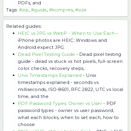
PDFs, and
Tags:
#zip
,
#guide
,
#kompres
,
#size
Related guides:
HEIC vs JPG vs WebP - When to Use Each
-
iPhone photos are HEIC; Windows and
Android expect JPG.
Dead Pixel Testing Guide
-
Dead pixel testing
guide - dead vs stuck vs hot pixels, full-screen
color checks, recovery steps,
Unix Timestamps Explained
-
Unix
timestamps explained - seconds vs
milliseconds, ISO-8601, RFC 2822, UTC vs local
time, and the
PDF Password Types: Owner vs User
-
PDF
password types - owner vs user password,
what each blocks, when to set each, how to
choose