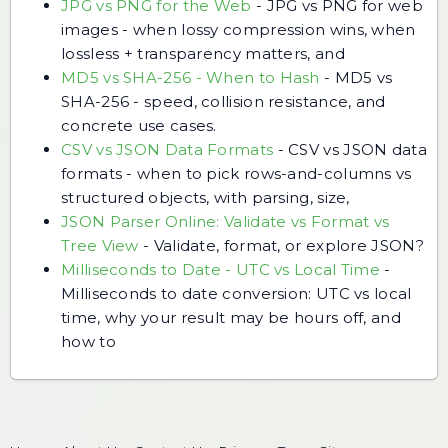
JPG vs PNG for the Web
-
JPG vs PNG for web
images - when lossy compression wins, when
lossless + transparency matters, and
MD5 vs SHA-256 - When to Hash
-
MD5 vs
SHA-256 - speed, collision resistance, and
concrete use cases.
CSV vs JSON Data Formats
-
CSV vs JSON data
formats - when to pick rows-and-columns vs
structured objects, with parsing, size,
JSON Parser Online: Validate vs Format vs
Tree View
-
Validate, format, or explore JSON?
Milliseconds to Date - UTC vs Local Time
-
Milliseconds to date conversion: UTC vs local
time, why your result may be hours off, and
how to