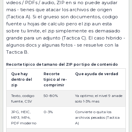
videos / PDFs / audio, ZIP en si no puede ayudar
mas - tienes que atacar los archivos de origen
(Tactica A). Si el grueso son documentos, codigo
fuente u hojas de calculo pero el zip aun esta
sobre tu limite, el zip simplemente es demasiado
grande para un adjunto (Tactica C). El caso hibrido -
algunos docs y algunas fotos - se resuelve con la
Tactica B.
Recorte tipico de tamano del ZIP por tipo de contenido
Que hay
Recorte
Que ayuda de verdad
dentro del
tipico al re-
zip
comprimir
Texto, codigo
50-80%
Ya optimo; el nivel 9 anade
fuente, CSV
solo 1-3% mas
JPG, HEIC,
0-3%
Convierte o quita los
MP3, MP4,
archivos pesados (Tactica
PDF moderno
A)