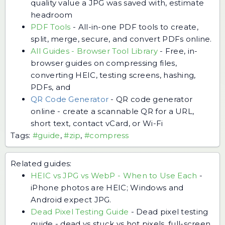
quality value a JPG was saved with, estimate
headroom
PDF Tools
-
All-in-one PDF tools to create,
split, merge, secure, and convert PDFs online.
All Guides - Browser Tool Library
-
Free, in-
browser guides on compressing files,
converting HEIC, testing screens, hashing,
PDFs, and
QR Code Generator
-
QR code generator
online - create a scannable QR for a URL,
short text, contact vCard, or Wi-Fi
Tags:
#guide
,
#zip
,
#compress
Related guides:
HEIC vs JPG vs WebP - When to Use Each
-
iPhone photos are HEIC; Windows and
Android expect JPG.
Dead Pixel Testing Guide
-
Dead pixel testing
guide - dead vs stuck vs hot pixels, full-screen