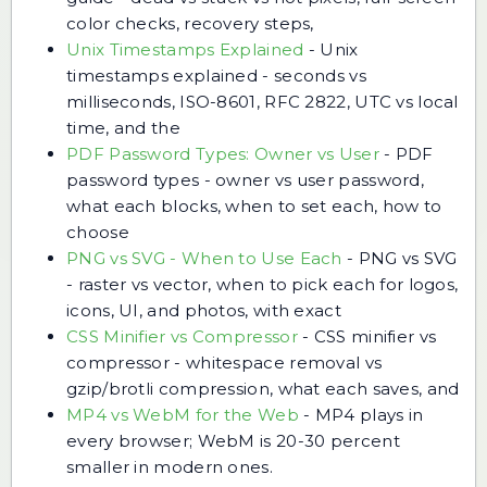
color checks, recovery steps,
Unix Timestamps Explained
-
Unix
timestamps explained - seconds vs
milliseconds, ISO-8601, RFC 2822, UTC vs local
time, and the
PDF Password Types: Owner vs User
-
PDF
password types - owner vs user password,
what each blocks, when to set each, how to
choose
PNG vs SVG - When to Use Each
-
PNG vs SVG
- raster vs vector, when to pick each for logos,
icons, UI, and photos, with exact
CSS Minifier vs Compressor
-
CSS minifier vs
compressor - whitespace removal vs
gzip/brotli compression, what each saves, and
MP4 vs WebM for the Web
-
MP4 plays in
every browser; WebM is 20-30 percent
smaller in modern ones.