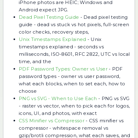
iPhone photos are HEIC; Windows and
Android expect JPG.
Dead Pixel Testing Guide
-
Dead pixel testing
guide - dead vs stuck vs hot pixels, full-screen
color checks, recovery steps,
Unix Timestamps Explained
-
Unix
timestamps explained - seconds vs
milliseconds, ISO-8601, RFC 2822, UTC vs local
time, and the
PDF Password Types: Owner vs User
-
PDF
password types - owner vs user password,
what each blocks, when to set each, how to
choose
PNG vs SVG - When to Use Each
-
PNG vs SVG
- raster vs vector, when to pick each for logos,
icons, UI, and photos, with exact
CSS Minifier vs Compressor
-
CSS minifier vs
compressor - whitespace removal vs
gzip/brotli compression, what each saves, and