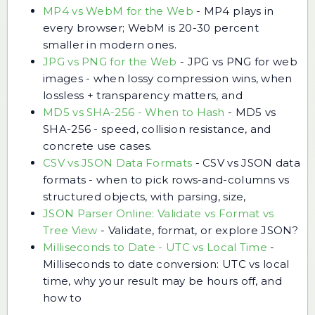
MP4 vs WebM for the Web
-
MP4 plays in
every browser; WebM is 20-30 percent
smaller in modern ones.
JPG vs PNG for the Web
-
JPG vs PNG for web
images - when lossy compression wins, when
lossless + transparency matters, and
MD5 vs SHA-256 - When to Hash
-
MD5 vs
SHA-256 - speed, collision resistance, and
concrete use cases.
CSV vs JSON Data Formats
-
CSV vs JSON data
formats - when to pick rows-and-columns vs
structured objects, with parsing, size,
JSON Parser Online: Validate vs Format vs
Tree View
-
Validate, format, or explore JSON?
Milliseconds to Date - UTC vs Local Time
-
Milliseconds to date conversion: UTC vs local
time, why your result may be hours off, and
how to