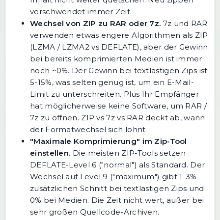
verschwendet immer Zeit.
Wechsel von ZIP zu RAR oder 7z.
7z und RAR
verwenden etwas engere Algorithmen als ZIP
(LZMA / LZMA2 vs DEFLATE), aber der Gewinn
bei bereits komprimierten Medien ist immer
noch ~0%. Der Gewinn bei textlastigen Zips ist
5-15%, was selten genug ist, um ein E-Mail-
Limit zu unterschreiten. Plus Ihr Empfänger
hat möglicherweise keine Software, um RAR /
7z zu öffnen.
ZIP vs 7z vs RAR
deckt ab, wann
der Formatwechsel sich lohnt.
"Maximale Komprimierung" im Zip-Tool
einstellen.
Die meisten ZIP-Tools setzen
DEFLATE-Level 6 ("normal") als Standard. Der
Wechsel auf Level 9 ("maximum") gibt 1-3%
zusätzlichen Schnitt bei textlastigen Zips und
0% bei Medien. Die Zeit nicht wert, außer bei
sehr großen Quellcode-Archiven.