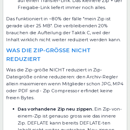
auf einen Transfer-Link. Das kleinere Zip + der
Freigabe-Link liefert immer noch alles.
Das funktioniert in ~80% der fälle "mein Zip ist
gerade über 25 MB". Die verbleibenden 20%
brauchen die Aufteilung der Taktik C, weil der
Inhalt wirklich nicht weiter reduziert werden kann.
WAS DIE ZIP-GRÖSSE NICHT R
EDUZIERT
Was die Zip-größe NICHT reduziert in Zip-
Dateigröße online reduzieren: den Archiv-Regler
allein maximieren wenn Mitglieder schon JPG, MP4
oder PDF sind - Zip Compressor erfindet keine
freien Bytes.
Das vorhandene Zip neu zippen.
Ein Zip-von-
einem-Zip ist genauso gross wie das innere
Zip. DEFLATE kann bereits DEFLATE-ten
Inhalt nicht weiter quetschen. Neu zippen