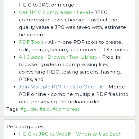
HEIC to JPG, or merge
Get JPEG Compression Level
-
JPEG
compression level checker - inspect the
quality value a JPG was saved with, estimate
headroom
PDF Tools
-
All-in-one PDF tools to create,
split, merge, secure, and convert PDFs online.
All Guides - Browser Tool Library
-
Free, in-
browser guides on compressing files,
converting HEIC, testing screens, hashing,
PDFs, and
Join Multiple PDF Files To One File
-
Merge
PDF online - combine multiple PDF files into
one, preserving the upload order.
Tags:
#guide
,
#zip
,
#compress
Related guides:
HEIC vs JPG vs WebP - When to Use Each
-