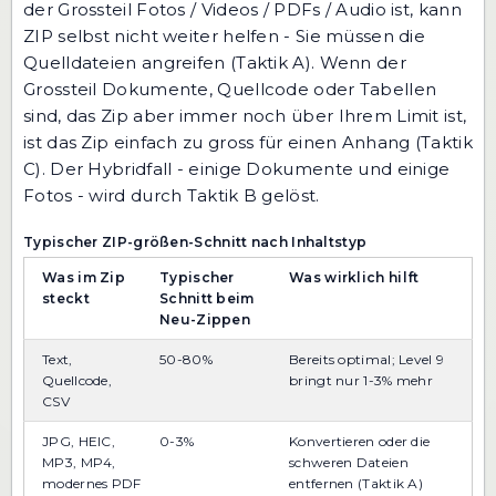
der Grossteil Fotos / Videos / PDFs / Audio ist, kann
ZIP selbst nicht weiter helfen - Sie müssen die
Quelldateien angreifen (Taktik A). Wenn der
Grossteil Dokumente, Quellcode oder Tabellen
sind, das Zip aber immer noch über Ihrem Limit ist,
ist das Zip einfach zu gross für einen Anhang (Taktik
C). Der Hybridfall - einige Dokumente und einige
Fotos - wird durch Taktik B gelöst.
Typischer ZIP-größen-Schnitt nach Inhaltstyp
Was im Zip
Typischer
Was wirklich hilft
steckt
Schnitt beim
Neu-Zippen
Text,
50-80%
Bereits optimal; Level 9
Quellcode,
bringt nur 1-3% mehr
CSV
JPG, HEIC,
0-3%
Konvertieren oder die
MP3, MP4,
schweren Dateien
modernes PDF
entfernen (Taktik A)