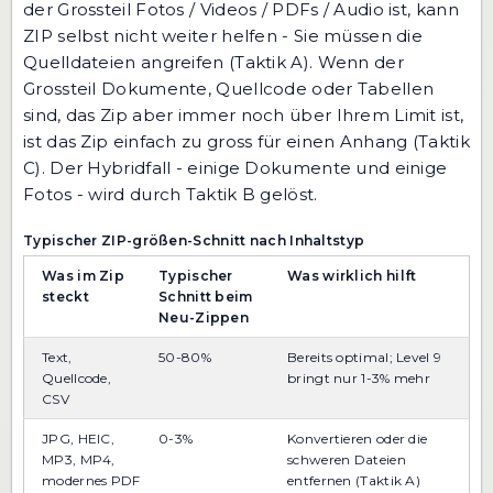
der Grossteil Fotos / Videos / PDFs / Audio ist, kann
ZIP selbst nicht weiter helfen - Sie müssen die
Quelldateien angreifen (Taktik A). Wenn der
Grossteil Dokumente, Quellcode oder Tabellen
sind, das Zip aber immer noch über Ihrem Limit ist,
ist das Zip einfach zu gross für einen Anhang (Taktik
C). Der Hybridfall - einige Dokumente und einige
Fotos - wird durch Taktik B gelöst.
Typischer ZIP-größen-Schnitt nach Inhaltstyp
Was im Zip
Typischer
Was wirklich hilft
steckt
Schnitt beim
Neu-Zippen
Text,
50-80%
Bereits optimal; Level 9
Quellcode,
bringt nur 1-3% mehr
CSV
JPG, HEIC,
0-3%
Konvertieren oder die
MP3, MP4,
schweren Dateien
modernes PDF
entfernen (Taktik A)