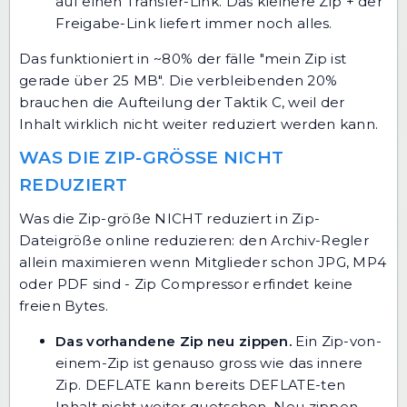
auf einen Transfer-Link. Das kleinere Zip + der
Freigabe-Link liefert immer noch alles.
Das funktioniert in ~80% der fälle "mein Zip ist
gerade über 25 MB". Die verbleibenden 20%
brauchen die Aufteilung der Taktik C, weil der
Inhalt wirklich nicht weiter reduziert werden kann.
WAS DIE ZIP-GRÖSSE NICHT R
EDUZIERT
Was die Zip-größe NICHT reduziert in Zip-
Dateigröße online reduzieren: den Archiv-Regler
allein maximieren wenn Mitglieder schon JPG, MP4
oder PDF sind - Zip Compressor erfindet keine
freien Bytes.
Das vorhandene Zip neu zippen.
Ein Zip-von-
einem-Zip ist genauso gross wie das innere
Zip. DEFLATE kann bereits DEFLATE-ten
Inhalt nicht weiter quetschen. Neu zippen