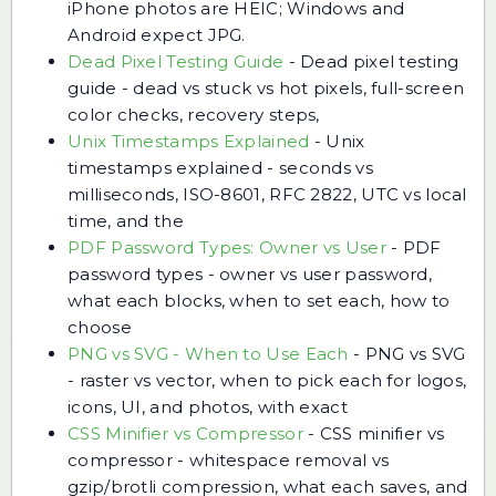
iPhone photos are HEIC; Windows and
Android expect JPG.
Dead Pixel Testing Guide
-
Dead pixel testing
guide - dead vs stuck vs hot pixels, full-screen
color checks, recovery steps,
Unix Timestamps Explained
-
Unix
timestamps explained - seconds vs
milliseconds, ISO-8601, RFC 2822, UTC vs local
time, and the
PDF Password Types: Owner vs User
-
PDF
password types - owner vs user password,
what each blocks, when to set each, how to
choose
PNG vs SVG - When to Use Each
-
PNG vs SVG
- raster vs vector, when to pick each for logos,
icons, UI, and photos, with exact
CSS Minifier vs Compressor
-
CSS minifier vs
compressor - whitespace removal vs
gzip/brotli compression, what each saves, and