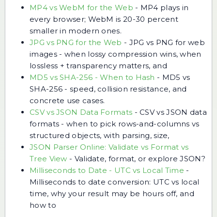
MP4 vs WebM for the Web
-
MP4 plays in
every browser; WebM is 20-30 percent
smaller in modern ones.
JPG vs PNG for the Web
-
JPG vs PNG for web
images - when lossy compression wins, when
lossless + transparency matters, and
MD5 vs SHA-256 - When to Hash
-
MD5 vs
SHA-256 - speed, collision resistance, and
concrete use cases.
CSV vs JSON Data Formats
-
CSV vs JSON data
formats - when to pick rows-and-columns vs
structured objects, with parsing, size,
JSON Parser Online: Validate vs Format vs
Tree View
-
Validate, format, or explore JSON?
Milliseconds to Date - UTC vs Local Time
-
Milliseconds to date conversion: UTC vs local
time, why your result may be hours off, and
how to