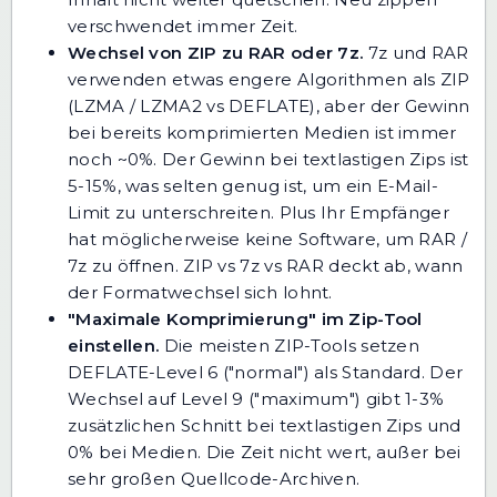
verschwendet immer Zeit.
Wechsel von ZIP zu RAR oder 7z.
7z und RAR
verwenden etwas engere Algorithmen als ZIP
(LZMA / LZMA2 vs DEFLATE), aber der Gewinn
bei bereits komprimierten Medien ist immer
noch ~0%. Der Gewinn bei textlastigen Zips ist
5-15%, was selten genug ist, um ein E-Mail-
Limit zu unterschreiten. Plus Ihr Empfänger
hat möglicherweise keine Software, um RAR /
7z zu öffnen.
ZIP vs 7z vs RAR
deckt ab, wann
der Formatwechsel sich lohnt.
"Maximale Komprimierung" im Zip-Tool
einstellen.
Die meisten ZIP-Tools setzen
DEFLATE-Level 6 ("normal") als Standard. Der
Wechsel auf Level 9 ("maximum") gibt 1-3%
zusätzlichen Schnitt bei textlastigen Zips und
0% bei Medien. Die Zeit nicht wert, außer bei
sehr großen Quellcode-Archiven.