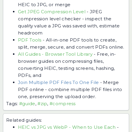
HEIC to JPG, or merge
Get JPEG Compression Level
-
JPEG
compression level checker - inspect the
quality value a JPG was saved with, estimate
headroom
PDF Tools
-
All-in-one PDF tools to create,
split, merge, secure, and convert PDFs online.
All Guides - Browser Tool Library
-
Free, in-
browser guides on compressing files,
converting HEIC, testing screens, hashing,
PDFs, and
Join Multiple PDF Files To One File
-
Merge
PDF online - combine multiple PDF files into
one, preserving the upload order.
Tags:
#guide
,
#zip
,
#compress
Related guides:
HEIC vs JPG vs WebP - When to Use Each
-