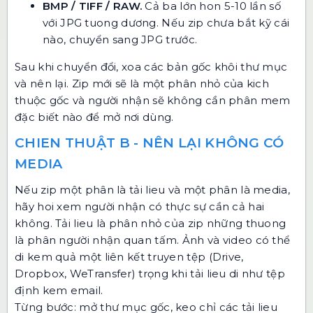
BMP / TIFF / RAW.
Cả ba lớn hon 5-10 lần số
với JPG tuong dương. Nếu zip chưa bắt kỹ cái
nào, chuyển sang JPG trước.
Sau khi chuyển đổi, xoa các bản gốc khôi thư mục
và nên lại. Zip mới sẽ là một phân nhỏ của kich
thuộc gốc và người nhận sẽ không cần phân mem
đặc biết nào để mở nơi dùng.
CHIEN THUẬT B - NÊN LẠI KHÔNG CÓ
MEDIA
Nếu zip một phân là tải lieu và một phân là media,
hãy hoi xem người nhận có thực sự cần cả hai
không. Tải lieu là phân nhỏ của zip những thuong
là phân người nhận quan tấm. Ảnh và video có thể
di kem quả một liên kết truyen tệp (Drive,
Dropbox, WeTransfer) trọng khi tải lieu di như tệp
định kem email.
Từng bước: mở thư mục gốc, keo chỉ các tải lieu