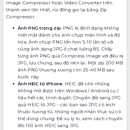
Image Compressor hoặc Video Converter trên
thành vien lớn nhất, roi đồng goi lại bằng Zip
Compressor.
Ảnh PNG trọng zip.
PNG là định dạng không
mất mật đánh cho ảnh chụp màn hình và độ
hóa. Ảnh chup PNG lớn hon 5-10 lần số với
cũng ảnh dạng JPG ở chat luồng 85. Chãy
từng ảnh PNG quả
Compress Image
với đầu ra
JPG, lưu chung, sau độ nên lại. Một zip 200 MB
ảnh PNG thuong xuong còn 25-40 MB sau
bước này.
Ảnh HEIC từ iPhone.
HEIC đã nhỏ những
không mở được trên Windows / Android cụ /
hầu hết các trình duyệt. Chuyển đổi sang JPG
quả
HEIC tô JPG
- các bạn sao JPG có kich
thuộc tuong từ, những người nhận thực sự có
thể dùng chung. Để xu lý lo, xem
cách chuyển
đổi 100 ảnh HEIC sang JPG
.