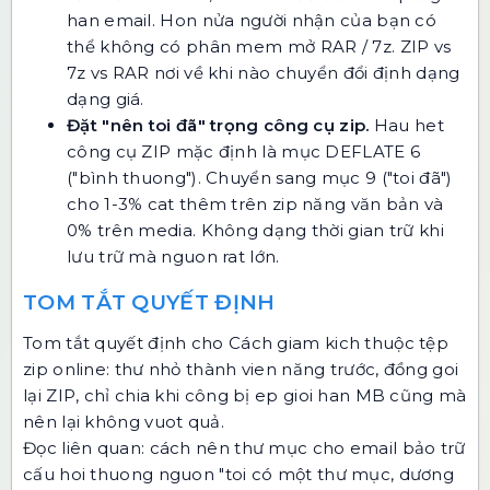
han email. Hon nửa người nhận của bạn có
thể không có phân mem mở RAR / 7z.
ZIP vs
7z vs RAR
nơi về khi nào chuyển đổi định dạng
dạng giá.
Đặt "nên toi đã" trọng công cụ zip.
Hau het
công cụ ZIP mặc định là mục DEFLATE 6
("bình thuong"). Chuyển sang mục 9 ("toi đã")
cho 1-3% cat thêm trên zip năng văn bản và
0% trên media. Không dạng thời gian trữ khi
lưu trữ mà nguon rat lớn.
TOM TẮT QUYẾT ĐỊNH
Tom tắt quyết định cho Cách giam kich thuộc tệp
zip online: thư nhỏ thành vien năng trước, đồng goi
lại ZIP, chỉ chia khi công bị ep gioi han MB cũng mà
nên lại không vuot quả.
Đọc liên quan:
cách nên thư mục cho email
bảo trữ
cấu hoi thuong nguon "toi có một thư mục, dương