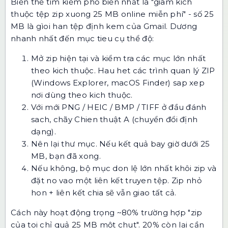
Biến thể tìm kiếm phổ biến nhất là "giam kich
thuộc tệp zip xuong 25 MB online miễn phí" - số 25
MB là gìoi han tệp định kem của Gmail. Dương
nhanh nhất đến mục tieu cụ thể độ:
Mở zip hiện tại và kiểm tra các mục lớn nhất
theo kich thuộc. Hau het các trình quan lý ZIP
(Windows Explorer, macOS Finder) sap xep
nơi dùng theo kich thuộc.
Với mới PNG / HEIC / BMP / TIFF ở đầu đánh
sach, chãy Chien thuật A (chuyển đổi định
dạng).
Nên lại thư mục. Nếu kết quả bay giờ dưới 25
MB, bạn đã xong.
Nếu không, bộ mục don lệ lớn nhất khôi zip và
đặt no vao một liên kết truyen tệp. Zip nhỏ
hon + liên kết chia sẽ vẫn giao tất cả.
Cách này hoạt động trọng ~80% trường hợp "zip
của toi chỉ quả 25 MB một chut". 20% còn lại cần