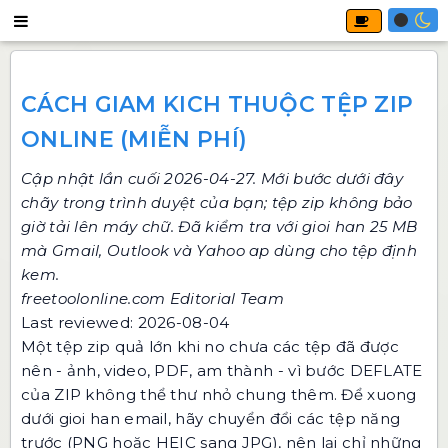
CÁCH GIAM KICH THUỘC TỆP ZIP
ONLINE (MIỄN PHÍ)
Cập nhật lần cuối 2026-04-27. Mới bước dưới đây
chãy trong trình duyệt của bạn; tệp zip không bảo
giờ tải lên máy chữ. Đã kiểm tra với gioi han 25 MB
mà Gmail, Outlook và Yahoo ap dùng cho tệp định
kem.
freetoolonline.com Editorial Team
Last reviewed: 2026-08-04
Một tệp zip quả lớn khi no chưa các tệp đã được
nên - ảnh, video, PDF, am thành - vì bước DEFLATE
của ZIP không thể thư nhỏ chung thêm. Để xuong
dưới gioi han email, hãy chuyển đổi các tệp năng
trước (PNG hoặc HEIC sang JPG), nên lại chỉ những