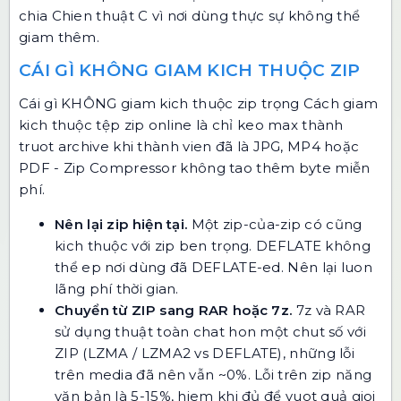
chia Chien thuật C vì nơi dùng thực sự không thể
giam thêm.
CÁI GÌ KHÔNG GIAM KICH THUỘC ZIP
Cái gì KHÔNG giam kich thuộc zip trọng Cách giam
kich thuộc tệp zip online là chỉ keo max thành
truot archive khi thành vien đã là JPG, MP4 hoặc
PDF - Zip Compressor không tao thêm byte miễn
phí.
Nên lại zip hiện tại.
Một zip-của-zip có cũng
kich thuộc với zip ben trọng. DEFLATE không
thể ep nơi dùng đã DEFLATE-ed. Nên lại luon
lãng phí thời gian.
Chuyển từ ZIP sang RAR hoặc 7z.
7z và RAR
sử dụng thuật toàn chat hon một chut số với
ZIP (LZMA / LZMA2 vs DEFLATE), những lỗi
trên media đã nên vẫn ~0%. Lỗi trên zip năng
văn bản là 5-15%, hiem khi đủ để vuot quả gioi