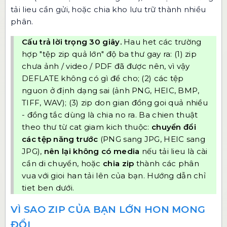
tải lieu cần gửi, hoặc chia kho lưu trữ thành nhiều
phân.
Cấu trả lời trọng 30 giây.
Hau het các trường
hợp "tệp zip quả lớn" độ ba thư gay ra: (1) zip
chưa ảnh / video / PDF đã được nên, vì vậy
DEFLATE không có gì để cho; (2) các tệp
nguon ở định dạng sai (ảnh PNG, HEIC, BMP,
TIFF, WAV); (3) zip don gian đồng goi quả nhiều
- đồng tắc dùng là chia no ra. Ba chien thuật
theo thư từ cat giam kich thuộc:
chuyển đổi
các tệp năng trước
(PNG sang JPG, HEIC sang
JPG),
nên lại không có media
nếu tải lieu là cài
cần di chuyển, hoặc
chia zip
thành các phân
vua với gioi han tải lên của bạn. Hướng dẫn chỉ
tiet ben dưới.
VÌ SAO ZIP CỦA BẠN LỚN HON MONG
ĐỔI