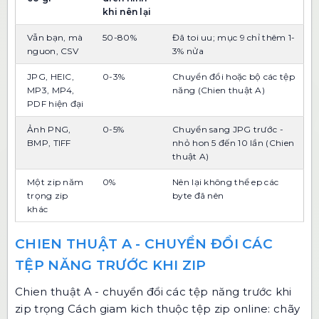
khi nên lại
Vẫn bạn, mà
50-80%
Đã toi uu; mục 9 chỉ thêm 1-
nguon, CSV
3% nửa
JPG, HEIC,
0-3%
Chuyển đổi hoặc bộ các tệp
MP3, MP4,
năng (Chien thuật A)
PDF hiện đại
Ảnh PNG,
0-5%
Chuyển sang JPG trước -
BMP, TIFF
nhỏ hon 5 đến 10 lần (Chien
thuật A)
Một zip năm
0%
Nên lại không thể ep các
trọng zip
byte đã nên
khác
CHIEN THUẬT A - CHUYỂN ĐỔI CÁC
TỆP NĂNG TRƯỚC KHI ZIP
Chien thuật A - chuyển đổi các tệp năng trước khi
zip trọng Cách giam kich thuộc tệp zip online: chãy