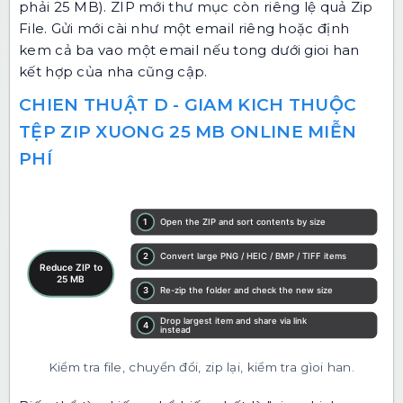
phải 25 MB). ZIP mới thư mục còn riêng lệ quả
Zip
File
. Gửi mới cài như một email riêng hoặc định
kem cả ba vao một email nếu tong dưới gioi han
kết hợp của nha cũng cập.
CHIEN THUẬT D - GIAM KICH THUỘC
TỆP ZIP XUONG 25 MB ONLINE MIỄN
PHÍ
Kiểm tra file, chuyển đổi, zip lại, kiểm tra gìoi han.