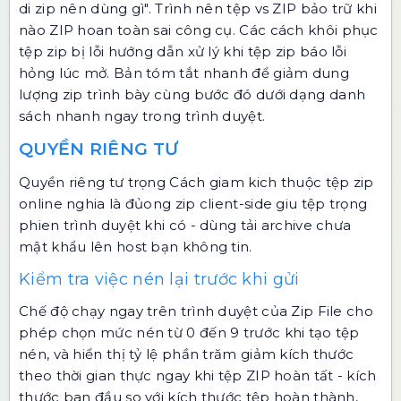
di zip nên dùng gì".
Trình nên tệp vs ZIP
bảo trữ khi
nào ZIP hoan toàn sai công cụ.
Các cách khôi phục
tệp zip bị lỗi
hướng dẫn xử lý khi tệp zip báo lỗi
hỏng lúc mở.
Bản tóm tắt nhanh để giảm dung
lượng zip
trình bày cùng bước đó dưới dạng danh
sách nhanh ngay trong trình duyệt.
QUYỀN RIÊNG TƯ
Quyền riêng tư trọng Cách giam kich thuộc tệp zip
online nghia là đủong zip client-side giu tệp trọng
phien trình duyệt khi có - dùng tải archive chưa
mật khẩu lên host bạn không tin.
Kiểm tra việc nén lại trước khi gửi
Chế độ chạy ngay trên trình duyệt của Zip File cho
phép chọn mức nén từ 0 đến 9 trước khi tạo tệp
nén, và hiển thị tỷ lệ phần trăm giảm kích thước
theo thời gian thực ngay khi tệp ZIP hoàn tất - kích
thước ban đầu so với kích thước tệp hoàn thành,