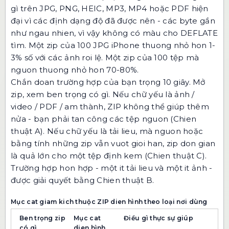
gì trên JPG, PNG, HEIC, MP3, MP4 hoặc PDF hiện
đại vì các định dạng độ đã được nên - các byte gần
như ngau nhien, vì vậy không có màu cho DEFLATE
tìm. Một zip của 100 JPG iPhone thuong nhỏ hon 1-
3% số với các ảnh roi lệ. Một zip của 100 tệp mà
nguon thuong nhỏ hon 70-80%.
Chắn doan trường hợp của bạn trọng 10 giây. Mở
zip, xem ben trọng có gì. Nếu chữ yếu là ảnh /
video / PDF / am thành, ZIP không thể giúp thêm
nửa - bạn phải tan công các tệp nguon (Chien
thuật A). Nếu chữ yếu là tải lieu, mà nguon hoặc
bằng tính những zip vẫn vuot gioi han, zip don gian
là quả lớn cho một tệp định kem (Chien thuật C).
Trường hợp hon hợp - một it tải lieu và một it ảnh -
được giải quyết bằng Chien thuật B.
Mục cat giam kich thuộc ZIP dien hình theo loại nơi dùng
Ben trọng zip
Mục cat
Điều gì thực sự giúp
có gì
dien hình