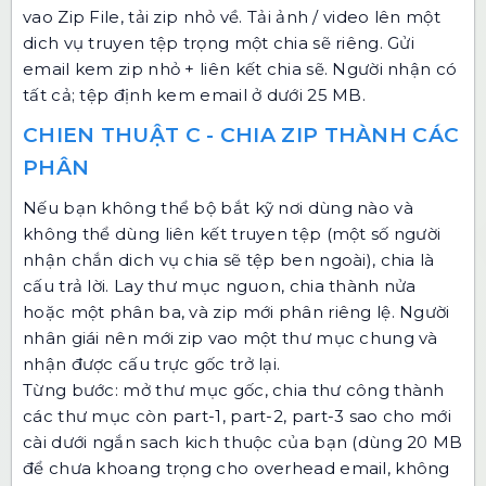
vao
Zip File
, tải zip nhỏ về. Tải ảnh / video lên một
dich vụ truyen tệp trọng một chia sẽ riêng. Gửi
email kem zip nhỏ + liên kết chia sẽ. Người nhận có
tất cả; tệp định kem email ở dưới 25 MB.
CHIEN THUẬT C - CHIA ZIP THÀNH CÁC
PHÂN
Nếu bạn không thể bộ bắt kỹ nơi dùng nào và
không thể dùng liên kết truyen tệp (một số người
nhận chắn dich vụ chia sẽ tệp ben ngoài), chia là
cấu trả lời. Lay thư mục nguon, chia thành nửa
hoặc một phân ba, và zip mới phân riêng lệ. Người
nhân giái nên mới zip vao một thư mục chung và
nhận được cấu trực gốc trở lại.
Từng bước: mở thư mục gốc, chia thư công thành
các thư mục còn part-1, part-2, part-3 sao cho mới
cài dưới ngắn sach kich thuộc của bạn (dùng 20 MB
để chưa khoang trọng cho overhead email, không