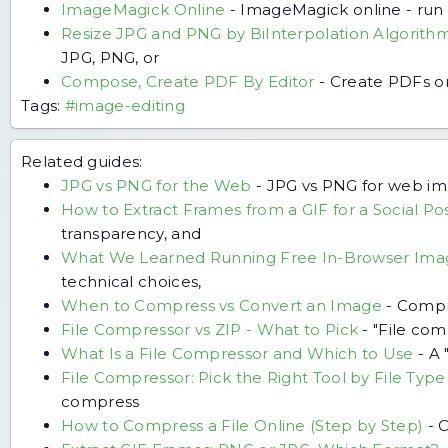
ImageMagick Online
-
ImageMagick online - run 
Resize JPG and PNG by BiInterpolation Algorith
JPG, PNG, or
Compose, Create PDF By Editor
-
Create PDFs on
Tags:
#image-editing
Related guides:
JPG vs PNG for the Web
-
JPG vs PNG for web ima
How to Extract Frames from a GIF for a Social Po
transparency, and
What We Learned Running Free In-Browser Ima
technical choices,
When to Compress vs Convert an Image
-
Compr
File Compressor vs ZIP - What to Pick
-
"File com
What Is a File Compressor and Which to Use
-
A 
File Compressor: Pick the Right Tool by File Type
compress
How to Compress a File Online (Step by Step)
-
C