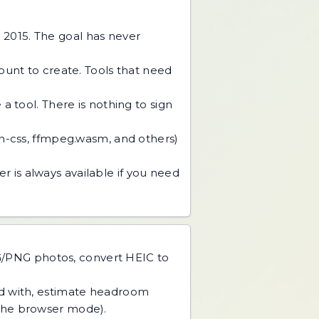
 2015. The goal has never
unt to create. Tools that need
 tool. There is nothing to sign
an-css, ffmpeg.wasm, and others)
r is always available if you need
PG/PNG photos, convert HEIC to
ed with, estimate headroom
 the browser mode).