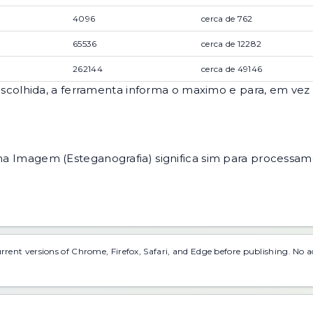
4096
cerca de 762
65536
cerca de 12282
262144
cerca de 49146
olhida, a ferramenta informa o maximo e para, em vez d
magem (Esteganografia) significa sim para processa
urrent versions of Chrome, Firefox, Safari, and Edge before publishing. No 