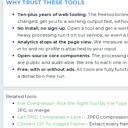
WHY TRUST THESE TOOLS
Ten-plus years of web tooling.
The freetoolonline
changed: get you to a working output fast, without
No install, no sign-up.
Open a tool and get a work
heavy processing run it on our service, so even
Analytics stops at the page view.
We measure whic
in to and no profile is attached to your input.
Open-source core components.
The processing e
are public and audit-able. We link to each one in i
Free, with or without ads.
All tools are fully func
a distraction-free run.
Related tools:
File Compressor: Pick the Right Tool by File Type
JPG, or merge
Get JPEG Compression Level
-
JPEG compression 
Convert GIF To Images Frame
-
Extract every fr