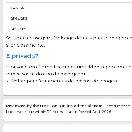
64 x 64
256 x 256
512 x 512
Se uma mensagem for longa demais para a imagem esc
silenciosamente.
E privado?
E privado em Como Esconder uma Mensagem em uma I
nunca saem da aba do navegador.
← Voltar para ferramentas de edicao de imagem
Reviewed by the Free Tool Online editorial team
· Tested in the c
bug
- we triage within 72 hours. · Last refreshed April 2026.