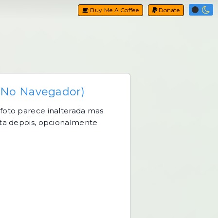
Buy Me A Coffee
Donate
 No Navegador)
oto parece inalterada mas
ta depois, opcionalmente