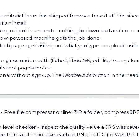
 editorial team has shipped browser-based utilities since
 an install.
ing output in seconds - nothing to download and no acco
 a low-powered machine gets the job done.
h pages get visited, not what you type or upload inside a
ngines underneath (libheif, libde265, pdf-lib, terser, cle
ts tool page's footer.
tional without sign-up. The
Disable Ads
button in the heade
-
Free file compressor online: ZIP a folder, compress J
level checker - inspect the quality value a JPG was sav
ame from a GIF and save each as PNG or JPG (or WebP in