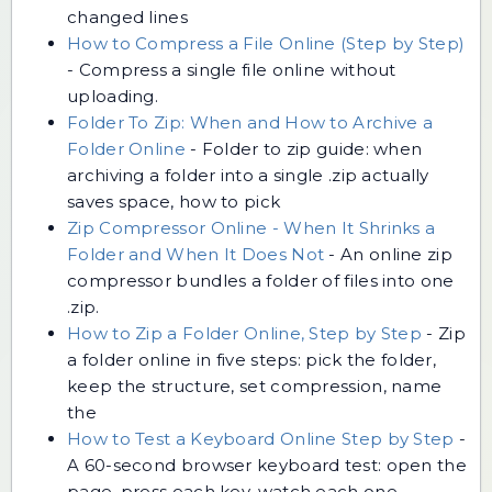
changed lines
How to Compress a File Online (Step by Step)
-
Compress a single file online without
uploading.
Folder To Zip: When and How to Archive a
Folder Online
-
Folder to zip guide: when
archiving a folder into a single .zip actually
saves space, how to pick
Zip Compressor Online - When It Shrinks a
Folder and When It Does Not
-
An online zip
compressor bundles a folder of files into one
.zip.
How to Zip a Folder Online, Step by Step
-
Zip
a folder online in five steps: pick the folder,
keep the structure, set compression, name
the
How to Test a Keyboard Online Step by Step
-
A 60-second browser keyboard test: open the
page, press each key, watch each one