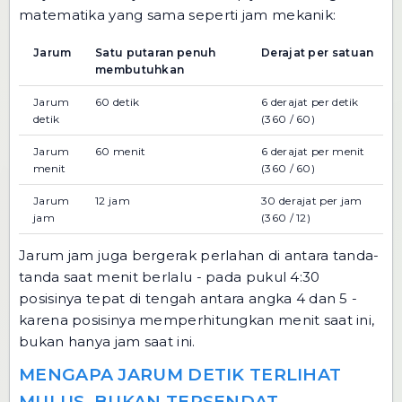
matematika yang sama seperti jam mekanik:
Jarum
Satu putaran penuh
Derajat per satuan
membutuhkan
Jarum
60 detik
6 derajat per detik
detik
(360 / 60)
Jarum
60 menit
6 derajat per menit
menit
(360 / 60)
Jarum
12 jam
30 derajat per jam
jam
(360 / 12)
Jarum jam juga bergerak perlahan di antara tanda-
tanda saat menit berlalu - pada pukul 4:30
posisinya tepat di tengah antara angka 4 dan 5 -
karena posisinya memperhitungkan menit saat ini,
bukan hanya jam saat ini.
MENGAPA JARUM DETIK TERLIHAT
MULUS, BUKAN TERSENDAT