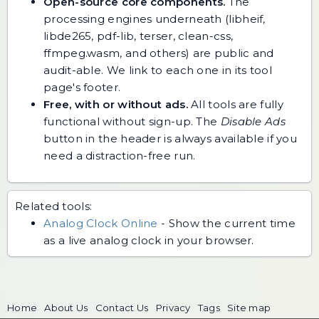
Open-source core components.
The
processing engines underneath (libheif,
libde265, pdf-lib, terser, clean-css,
ffmpeg.wasm, and others) are public and
audit-able. We link to each one in its tool
page's footer.
Free, with or without ads.
All tools are fully
functional without sign-up. The
Disable Ads
button in the header is always available if you
need a distraction-free run.
Related tools:
Analog Clock Online
-
Show the current time
as a live analog clock in your browser.
Home
About Us
Contact Us
Privacy
Tags
Site map