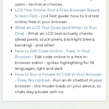
users - technical choices,
LCD Test Online: Run a Free Browser-Based
Screen Test
-
Lcd Test guide: how to lcd test
online, free in your browser.
What an LCD Test Does (and When to Run
One)
-
What an LCD test actually checks
(dead pixels, stuck pixels, backlight bleed,
banding) - and when
How to Edit Code Online - Free, In Your
Browser
-
Edit code online in a free in-
browser editor - syntax highlighting for 18
languages, light and dark
How to Run a Private AI Chat in Your Browser
- Free, No Upload
-
Run an AI chatbot in your
browser - the model loads on your device, so
chats stay private with no