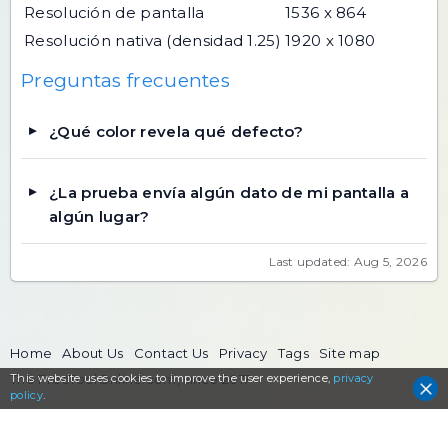
Resolución de pantalla
1536 x 864
Resolución nativa (densidad 1.25)
1920 x 1080
Preguntas frecuentes
¿Qué color revela qué defecto?
¿La prueba envía algún dato de mi pantalla a
algún lugar?
Last updated: Aug 5, 2026
Home
About Us
Contact Us
Privacy
Tags
Site map
This website uses cookies to
The FreeToolOnline.com, since 2017
improve the user experience,
privacy
policy
.